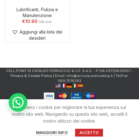
Lubrificanti
,
Pulizia e
Manutenzione
€
10.90
Aggiungi alla lista dei
desideri
CELL.POINT DI CATALDO FERRUCCIO & CO. S.A.S. - P.IVA 03729830657 -
Privacy & Cookie Policy
| Email: info@accuracyreloading.it | Tel/Fax:
089.7016393
Utilizziamo i cookie per migliorare la tua esperienza sul
nostro sito web. Navigando su questo sito web, accetti il
nostro utilizzo dei cookie.
0
MAGGIORI INFO
ACCETTO
Shop
Filtri
Carrello
Account