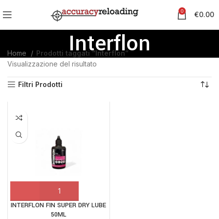
0
€
0.00
Interflon
Home
Prodotti taggati “Interflon”
Visualizzazione del risultato
Filtri Prodotti
INTERFLON FIN SUPER DRY LUBE
50ML