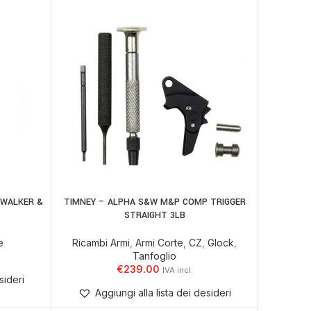
 WALKER &
TIMNEY – ALPHA S&W M&P COMP TRIGGER
AGGIUNGI AL CARRELLO
STRAIGHT 3LB
e
Ricambi Armi
,
Armi Corte
,
CZ
,
Glock
,
Tanfoglio
€
239.00
sideri
Aggiungi alla lista dei desideri