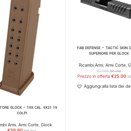
FAB DEFENSE – TACTIC SKIN 
AGGIUNGI AL CARRELLO
SUPERIORE PER GLOCK
Ricambi Armi
,
Armi Corte
,
G
€
27.90
IVA incl.
€
25.00
Aggiungi alla lista dei de
TORE GLOCK – 19X CAL. 9X21 19
 AL CARRELLO
COLPI
mbi Armi
,
Armi Corte
,
Glock
€
39.90