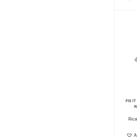
FIX I
R
Rica
A