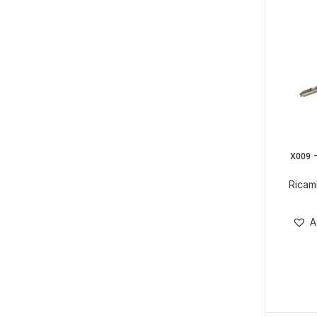
X009 
Ricam
A