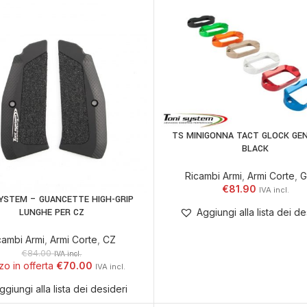
TS MINIGONNA TACT GLOCK GEN
AGGIUNGI AL CARRELLO
BLACK
Ricambi Armi
,
Armi Corte
,
G
€
81.90
YSTEM – GUANCETTE HIGH-GRIP
AGGIUNGI AL CARRELLO
LUNGHE PER CZ
Aggiungi alla lista dei de
cambi Armi
,
Armi Corte
,
CZ
€
84.00
IVA incl.
€
70.00
ggiungi alla lista dei desideri