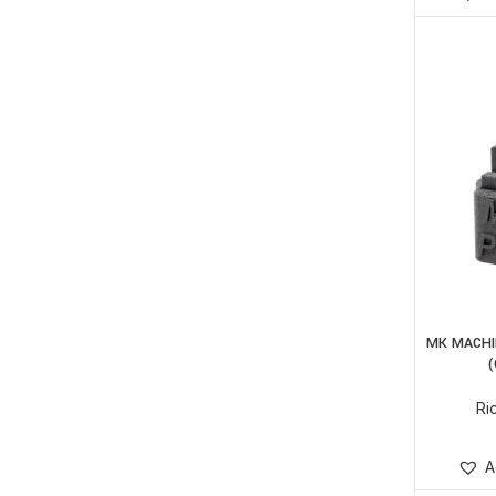
MK MACHI
(
Ri
A