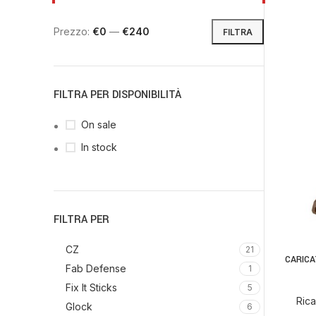
Prezzo:
€0
—
€240
FILTRA
FILTRA PER DISPONIBILITÀ
On sale
In stock
FILTRA PER
CZ
21
CARICA
AGGIUNGI
Fab Defense
1
Fix It Sticks
5
Rica
Glock
6