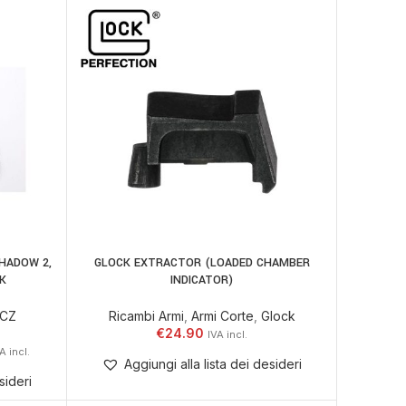
SHADOW 2,
GLOCK EXTRACTOR (LOADED CHAMBER
ELLO
AGGIUNGI AL CARRELLO
CK
INDICATOR)
CZ
Ricambi Armi
,
Armi Corte
,
Glock
€
24.90
Aggiungi alla lista dei desideri
sideri