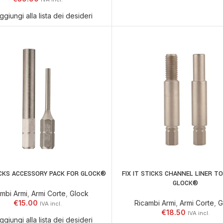
ggiungi alla lista dei desideri
TICKS ACCESSORY PACK FOR GLOCK®
FIX IT STICKS CHANNEL LINER T
AGGIUNGI AL CARRELLO
AGGIUNGI AL CARR
GLOCK®
mbi Armi
,
Armi Corte
,
Glock
€
15.00
Ricambi Armi
,
Armi Corte
,
G
€
18.50
ggiungi alla lista dei desideri