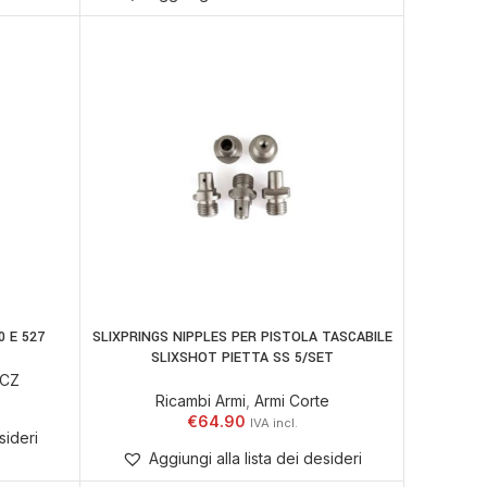
0 E 527
SLIXPRINGS NIPPLES PER PISTOLA TASCABILE
ELLO
AGGIUNGI AL CARRELLO
SLIXSHOT PIETTA SS 5/SET
CZ
Ricambi Armi
,
Armi Corte
€
64.90
sideri
Aggiungi alla lista dei desideri