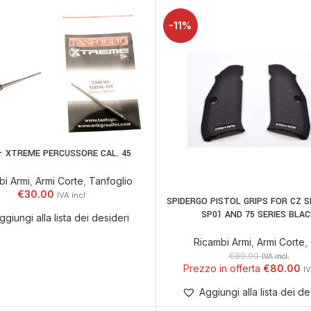
-11%
– XTREME PERCUSSORE CAL. 45
AGGIUNGI AL CARRELLO
bi Armi
,
Armi Corte
,
Tanfoglio
€
30.00
SPIDERGO PISTOL GRIPS FOR CZ 
AGGIUNGI AL CARR
SP01 AND 75 SERIES BLA
ggiungi alla lista dei desideri
Ricambi Armi
,
Armi Corte
,
€
89.90
IVA incl.
€
80.00
Aggiungi alla lista dei de