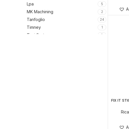
Lpa
5
A
MK Machining
2
Tanfoglio
24
Timney
1
Toni System
9
FIX IT S
Rica
A