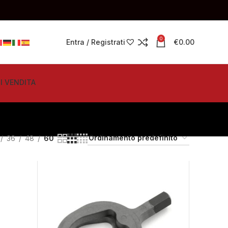
0
Entra / Registrati
€
0.00
I VENDITA
36
48
60