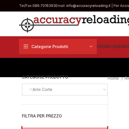
Tel/Fax:
089.7016393
Email:
info@accuracyreloading.it
| Per Assi
Categorie Prodotti
PROMOZIONI
NU
CATEGORIE PRODOTTO
Home
Ri
Armi Corte
FILTRA PER PREZZO