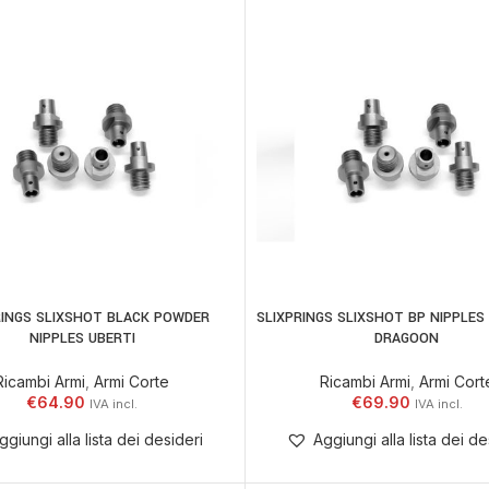
RINGS SLIXSHOT BLACK POWDER
SLIXPRINGS SLIXSHOT BP NIPPLES
AGGIUNGI AL CARRELLO
AGGIUNGI AL CARRELLO
NIPPLES UBERTI
DRAGOON
Ricambi Armi
,
Armi Corte
Ricambi Armi
,
Armi Cort
€
64.90
€
69.90
ggiungi alla lista dei desideri
Aggiungi alla lista dei de