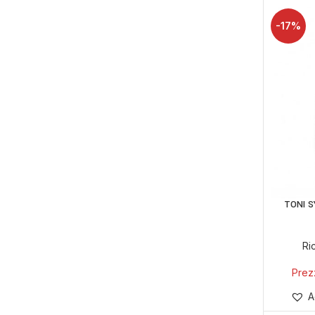
-17%
TONI S
Ri
A