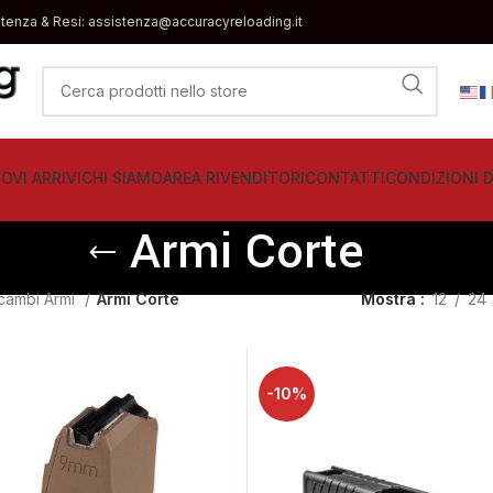
stenza & Resi: assistenza@accuracyreloading.it
OVI ARRIVI
CHI SIAMO
AREA RIVENDITORI
CONTATTI
CONDIZIONI D
Armi Corte
cambi Armi
Armi Corte
Mostra
12
24
-10%