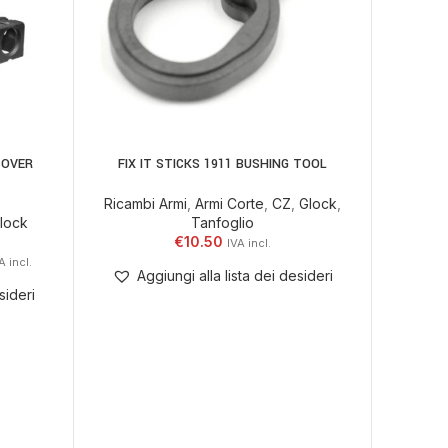
COVER
FIX IT STICKS 1911 BUSHING TOOL
AGGIUNGI AL CARRELLO
Ricambi Armi
,
Armi Corte
,
CZ
,
Glock
,
lock
Tanfoglio
€
10.50
Aggiungi alla lista dei desideri
sideri