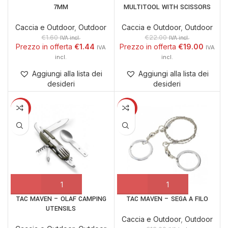
7MM
MULTITOOL WITH SCISSORS
Caccia e Outdoor
,
Outdoor
Caccia e Outdoor
,
Outdoor
€
1.60
€
22.00
IVA incl.
IVA incl.
€
1.44
€
19.00
Aggiungi alla lista dei
Aggiungi alla lista dei
desideri
desideri
-10%
-10%
TAC MAVEN – OLAF CAMPING
TAC MAVEN – SEGA A FILO
UTENSILS
Caccia e Outdoor
,
Outdoor