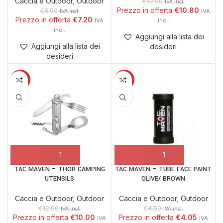
Caccia e Outdoor
,
Outdoor
€
12.00
IVA incl.
€
10.80
€
8.00
IVA incl.
€
7.20
Aggiungi alla lista dei
Aggiungi alla lista dei
desideri
desideri
-17%
-10%
TAC MAVEN – THOR CAMPING
TAC MAVEN – TUBE FACE PAINT
UTENSILS
OLIVE/ BROWN
Caccia e Outdoor
,
Outdoor
Caccia e Outdoor
,
Outdoor
€
12.00
€
4.50
IVA incl.
IVA incl.
€
10.00
€
4.05