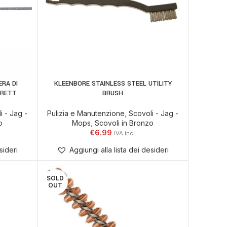
RA DI
KLEENBORE STAINLESS STEEL UTILITY
AGGIUNGI AL CARRELLO
RRETT
BRUSH
i - Jag -
Pulizia e Manutenzione
,
Scovoli - Jag -
o
Mops
,
Scovoli in Bronzo
€
6.99
sideri
Aggiungi alla lista dei desideri
SOLD
OUT