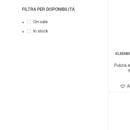
FILTRA PER DISPONIBILITÀ
On sale
In stock
KLEENB
Pulizia
A