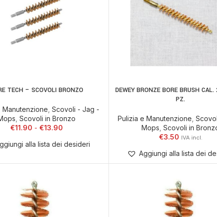
RE TECH – SCOVOLI BRONZO
DEWEY BRONZE BORE BRUSH CAL. 2
AGGIUNGI AL CARR
PZ.
 e Manutenzione
,
Scovoli - Jag -
Mops
,
Scovoli in Bronzo
Pulizia e Manutenzione
,
Scovol
€
11.90
€
13.90
Mops
,
Scovoli in Bronz
€
3.50
ggiungi alla lista dei desideri
Aggiungi alla lista dei de