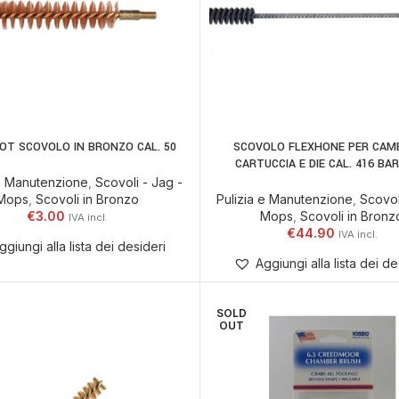
OT SCOVOLO IN BRONZO CAL. 50
SCOVOLO FLEXHONE PER CAME
AGGIUNGI AL CARRELLO
AGGIUNGI AL CARRELLO
CARTUCCIA E DIE CAL. 416 BA
 e Manutenzione
,
Scovoli - Jag -
Mops
,
Scovoli in Bronzo
Pulizia e Manutenzione
,
Scovol
€
3.00
Mops
,
Scovoli in Bronz
€
44.90
ggiungi alla lista dei desideri
Aggiungi alla lista dei de
SOLD
OUT