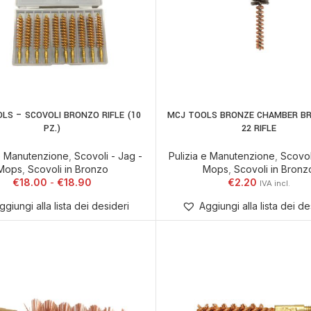
LS – SCOVOLI BRONZO RIFLE (10
MCJ TOOLS BRONZE CHAMBER BR
AGGIUNGI AL CARR
PZ.)
22 RIFLE
 e Manutenzione
,
Scovoli - Jag -
Pulizia e Manutenzione
,
Scovol
Mops
,
Scovoli in Bronzo
Mops
,
Scovoli in Bronz
€
18.00
€
18.90
€
2.20
ggiungi alla lista dei desideri
Aggiungi alla lista dei de