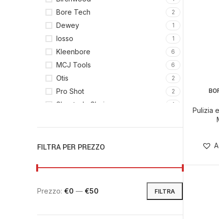
Bore Tech
2
Dewey
1
Iosso
1
Kleenbore
6
MCJ Tools
6
Otis
2
BO
Pro Shot
SCEGLI
2
Shooter's Choice
1
Pulizia
A
FILTRA PER PREZZO
Prezzo:
€0
—
€50
FILTRA