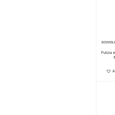
SCOVOLO
SCEGLI
Pulizia
A