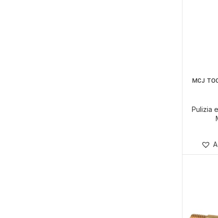
MCJ TOO
SCEGLI
Pulizia
A