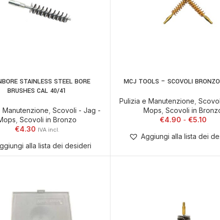
NBORE STAINLESS STEEL BORE
MCJ TOOLS – SCOVOLI BRONZO 
AGGIUNGI AL CARRELLO
SCEGLI
BRUSHES CAL 40/41
Pulizia e Manutenzione
,
Scovol
 e Manutenzione
,
Scovoli - Jag -
Mops
,
Scovoli in Bronz
Mops
,
Scovoli in Bronzo
€
4.90
€
5.10
€
4.30
Aggiungi alla lista dei de
ggiungi alla lista dei desideri