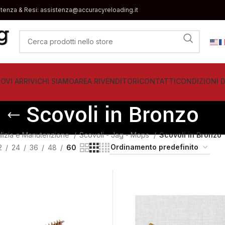
stenza & Resi: assistenza@accuracyreloading.it
OVI ARRIVI
CHI SIAMO
AREA RIVENDITORI
CONTATTI
CONDIZIONI D
Scovoli in Bronzo
lizia e Manutenzione
Scovoli - Jag - Mops
Scovoli in Bronzo
2
24
36
48
60