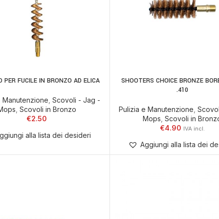
 PER FUCILE IN BRONZO AD ELICA
SHOOTERS CHOICE BRONZE BOR
AGGIUNGI AL CARR
.410
 e Manutenzione
,
Scovoli - Jag -
Mops
,
Scovoli in Bronzo
Pulizia e Manutenzione
,
Scovol
€
2.50
Mops
,
Scovoli in Bronz
€
4.90
ggiungi alla lista dei desideri
Aggiungi alla lista dei de