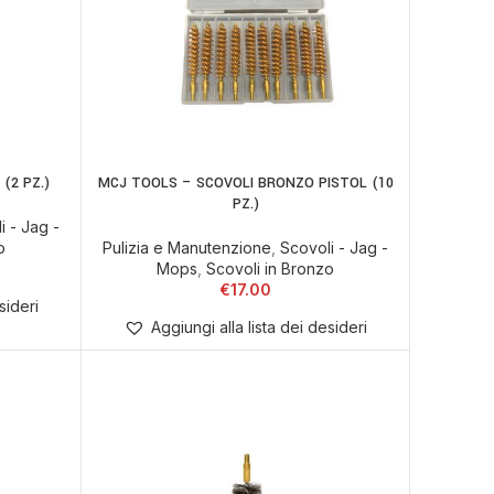
(2 PZ.)
MCJ TOOLS – SCOVOLI BRONZO PISTOL (10
SCEGLI
PZ.)
i - Jag -
o
Pulizia e Manutenzione
,
Scovoli - Jag -
Mops
,
Scovoli in Bronzo
€
17.00
sideri
Aggiungi alla lista dei desideri