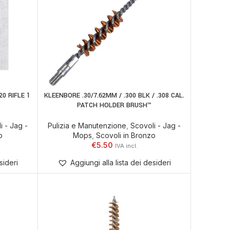
0 RIFLE 1
KLEENBORE .30/7.62MM / .300 BLK / .308 CAL.
ELLO
AGGIUNGI AL CARRELLO
PATCH HOLDER BRUSH™
i - Jag -
Pulizia e Manutenzione
,
Scovoli - Jag -
o
Mops
,
Scovoli in Bronzo
€
5.50
sideri
Aggiungi alla lista dei desideri