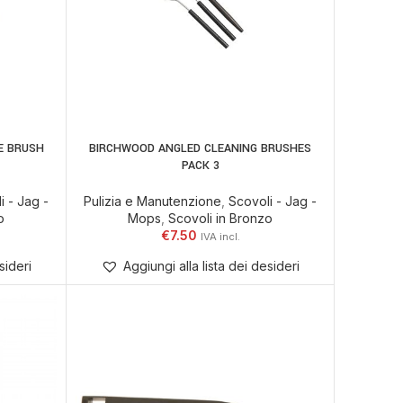
E BRUSH
BIRCHWOOD ANGLED CLEANING BRUSHES
ELLO
AGGIUNGI AL CARRELLO
PACK 3
i - Jag -
Pulizia e Manutenzione
,
Scovoli - Jag -
o
Mops
,
Scovoli in Bronzo
€
7.50
sideri
Aggiungi alla lista dei desideri