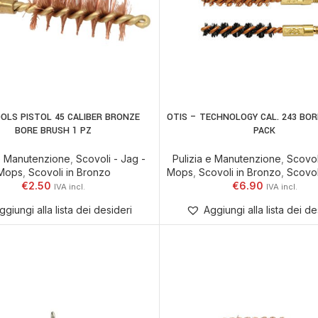
OLS PISTOL 45 CALIBER BRONZE
OTIS – TECHNOLOGY CAL. 243 BOR
AGGIUNGI AL CARRELLO
AGGIUNGI AL CARR
BORE BRUSH 1 PZ
PACK
 e Manutenzione
,
Scovoli - Jag -
Pulizia e Manutenzione
,
Scovol
Mops
,
Scovoli in Bronzo
Mops
,
Scovoli in Bronzo
,
Scovol
€
2.50
€
6.90
ggiungi alla lista dei desideri
Aggiungi alla lista dei de