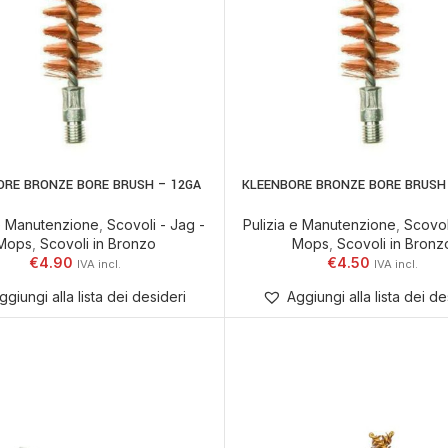
ORE BRONZE BORE BRUSH – 12GA
KLEENBORE BRONZE BORE BRUSH 
AGGIUNGI AL CARRELLO
AGGIUNGI AL CARR
 e Manutenzione
,
Scovoli - Jag -
Pulizia e Manutenzione
,
Scovol
Mops
,
Scovoli in Bronzo
Mops
,
Scovoli in Bronz
€
4.90
€
4.50
ggiungi alla lista dei desideri
Aggiungi alla lista dei de