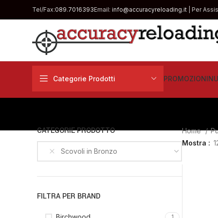
Tel/Fax:
089.7016393
Email:
info@accuracyreloading.it
| Per Assi
Categorie Prodotti
PROMOZIONI
NU
CATEGORIE PRODOTTO
Home
Pu
Mostra
1
Scovoli in Bronzo
FILTRA PER BRAND
Birchwood
1