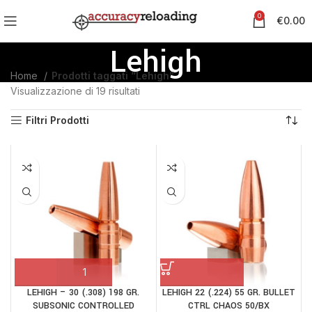
0
€
0.00
Lehigh
Home
Prodotti taggati “Lehigh”
Visualizzazione di 19 risultati
Filtri Prodotti
LEHIGH – 30 (.308) 198 GR.
LEHIGH 22 (.224) 55 GR. BULLET
SUBSONIC CONTROLLED
CTRL CHAOS 50/BX