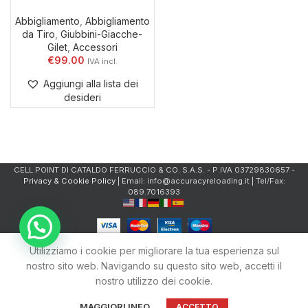
Abbigliamento
,
Abbigliamento
da Tiro
,
Giubbini-Giacche-
Gilet
,
Accessori
€
99.00
Aggiungi alla lista dei
desideri
CELL.POINT DI CATALDO FERRUCCIO & CO. S.A.S. - P.IVA 03729830657 -
Privacy & Cookie Policy
| Email: info@accuracyreloading.it | Tel/Fax:
089.7016393
Utilizziamo i cookie per migliorare la tua esperienza sul
nostro sito web. Navigando su questo sito web, accetti il
nostro utilizzo dei cookie.
0
Shop
Filtri
Carrello
Account
MAGGIORI INFO
ACCETTO