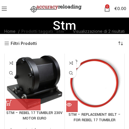
0
€
0.00
Stm
Home
Prodotti taggati “Stm”
Visualizzazione di 2 risultati
Filtri Prodotti
SOLD
OUT
STM – REBEL 17 TUMBLER 230V
STM – REPLACEMENT BELT –
MOTOR EURO
FOR REBEL 17 TUMBLER