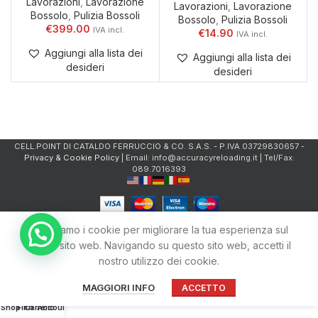
Lavorazioni
,
Lavorazione
Lavorazioni
,
Lavorazione
Bossolo
,
Pulizia Bossoli
Bossolo
,
Pulizia Bossoli
€
399.00
€
14.90
Aggiungi alla lista dei
Aggiungi alla lista dei
desideri
desideri
CELL.POINT DI CATALDO FERRUCCIO & CO. S.A.S. - P.IVA 03729830657 -
Privacy & Cookie Policy
| Email: info@accuracyreloading.it | Tel/Fax:
089.7016393
Utilizziamo i cookie per migliorare la tua esperienza sul
nostro sito web. Navigando su questo sito web, accetti il
nostro utilizzo dei cookie.
MAGGIORI INFO
ACCETTO
0
Shop
Filtri
Carrello
Account