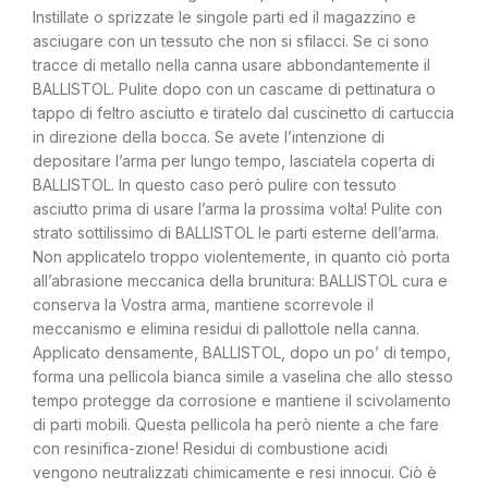
Instillate o sprizzate le singole parti ed il magazzino e
asciugare con un tessuto che non si sfilacci. Se ci sono
tracce di metallo nella canna usare abbondantemente il
BALLISTOL. Pulite dopo con un cascame di pettinatura o
tappo di feltro asciutto e tiratelo dal cuscinetto di cartuccia
in direzione della bocca. Se avete l’intenzione di
depositare l’arma per lungo tempo, lasciatela coperta di
BALLISTOL. In questo caso però pulire con tessuto
asciutto prima di usare l’arma la prossima volta! Pulite con
strato sottilissimo di BALLISTOL le parti esterne dell’arma.
Non applicatelo troppo violentemente, in quanto ciò porta
all’abrasione meccanica della brunitura: BALLISTOL cura e
conserva la Vostra arma, mantiene scorrevole il
meccanismo e elimina residui di pallottole nella canna.
Applicato densamente, BALLISTOL, dopo un po’ di tempo,
forma una pellicola bianca simile a vaselina che allo stesso
tempo protegge da corrosione e mantiene il scivolamento
di parti mobili. Questa pellicola ha però niente a che fare
con resinifica-zione! Residui di combustione acidi
vengono neutralizzati chimicamente e resi innocui. Ciò è