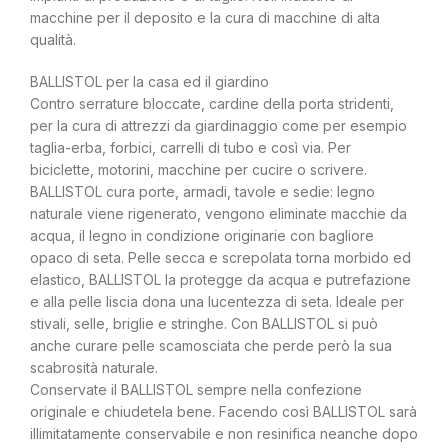
macchine per il deposito e la cura di macchine di alta
qualità.
BALLISTOL per la casa ed il giardino
Contro serrature bloccate, cardine della porta stridenti,
per la cura di attrezzi da giardinaggio come per esempio
taglia-erba, forbici, carrelli di tubo e così via. Per
biciclette, motorini, macchine per cucire o scrivere.
BALLISTOL cura porte, armadi, tavole e sedie: legno
naturale viene rigenerato, vengono eliminate macchie da
acqua, il legno in condizione originarie con bagliore
opaco di seta. Pelle secca e screpolata torna morbido ed
elastico, BALLISTOL la protegge da acqua e putrefazione
e alla pelle liscia dona una lucentezza di seta. Ideale per
stivali, selle, briglie e stringhe. Con BALLISTOL si può
anche curare pelle scamosciata che perde però la sua
scabrosità naturale.
Conservate il BALLISTOL sempre nella confezione
originale e chiudetela bene. Facendo così BALLISTOL sarà
illimitatamente conservabile e non resinifica neanche dopo