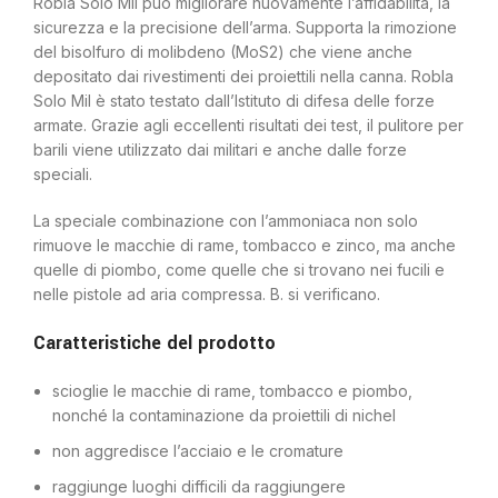
Robla Solo Mil può migliorare nuovamente l’affidabilità, la
sicurezza e la precisione dell’arma. Supporta la rimozione
del bisolfuro di molibdeno (MoS2) che viene anche
depositato dai rivestimenti dei proiettili nella canna. Robla
Solo Mil è stato testato dall’Istituto di difesa delle forze
armate. Grazie agli eccellenti risultati dei test, il pulitore per
barili viene utilizzato dai militari e anche dalle forze
speciali.
La speciale combinazione con l’ammoniaca non solo
rimuove le macchie di rame, tombacco e zinco, ma anche
quelle di piombo, come quelle che si trovano nei fucili e
nelle pistole ad aria compressa. B. si verificano.
Caratteristiche del prodotto
scioglie le macchie di rame, tombacco e piombo,
nonché la contaminazione da proiettili di nichel
non aggredisce l’acciaio e le cromature
raggiunge luoghi difficili da raggiungere