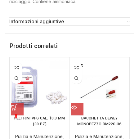
riciclaggio. Contiene ammoniaca.
Informazioni aggiuntive
Prodotti correlati
SOLD
OUT
FELTRINI VFG CAL. 10,3 MM
BACCHETTA DEWEY
(30 PZ)
MONOPEZZO DM22C-36
Pulizia e Manutenzione
,
Pulizia e Manutenzione
,
P