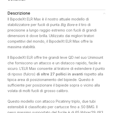
Descrizione
Il BipodeXt ELR Max è il nostro attuale modello di
stabilizzatore per fucili di punta
Big Bore
e il tiro di
precisione a lungo raggio estremo con fucili di grandi
dimensioni è dove brilla. Utilizzato dai migliori tiratori
competitivi del mondo, il BipodeXt ELR Max offre la
massima stabilità.
Il BipodeXt ELR offre tre grandi leve QD nel suo Unimount
che forniscono un attacco e un distacco rapido, facile e
sicuro. L’ELR Max consente al tiratore di estendere il punto
di riposo (fulcro)
di oltre 27 pollici in avanti
rispetto alla
tipica area di posizionamento del bipiede. Questo è
sufficiente per posizionare il bipiede sopra o vicino alla
volata di molti fucili di grosso calibro.
Questo modello con attacco Picatinny triplo, due tubi
estensibili è classificato per cartucce fino a .50 BMG. Il
peso massimo supportato del fucile è di 65 libbre/29,483