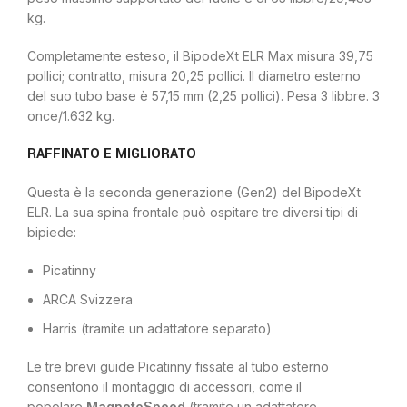
kg.
Completamente esteso, il BipodeXt ELR Max misura 39,75
pollici; contratto, misura 20,25 pollici. Il diametro esterno
del suo tubo base è 57,15 mm (2,25 pollici). Pesa 3 libbre. 3
once/1.632 kg.
RAFFINATO E MIGLIORATO
Questa è la seconda generazione (Gen2) del BipodeXt
ELR. La sua spina frontale può ospitare tre diversi tipi di
bipiede:
Picatinny
ARCA Svizzera
Harris (tramite un adattatore separato)
Le tre brevi guide Picatinny fissate al tubo esterno
consentono il montaggio di accessori, come il
popolare
MagnetoSpeed
​​(tramite un adattatore