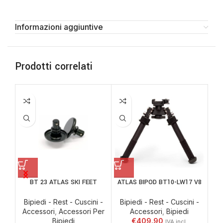
Informazioni aggiuntive
Prodotti correlati
BT 23 ATLAS SKI FEET
ATLAS BIPOD BT10-LW17 V8
Bipiedi - Rest - Cuscini -
Bipiedi - Rest - Cuscini -
Bi
Accessori
,
Accessori Per
Accessori
,
Bipiedi
Ac
Bipiedi
€
409.90