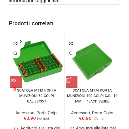
Informazioni aggiuntive
Prodotti correlati
SOLD
OUT
CA
SCATOLA MTM PORTA
SCATOLA MTM PORTA
Ac
MUNIZIONI 50 COLPI
MUNIZIONI 100 COLPI CAL. 10
CAL.38/357
MM – 45ACP VERDE
Accessori
,
Porta Colpi
Accessori
,
Porta Colpi
€
3.90
€
6.90
Aggiungi alla lista dei
Aggiungi alla lista dei