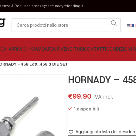
stenza & Resi: assistenza@accuracyreloading.it
OVI ARRIVI
CHI SIAMO
AREA RIVENDITORI
CONTATTI
CONDIZIONI D
ORNADY – 458 Lott .458 3 DIE SET
HORNADY – 458 
€
99.90
1 disponibili
Aggiungi alla lista dei desideri