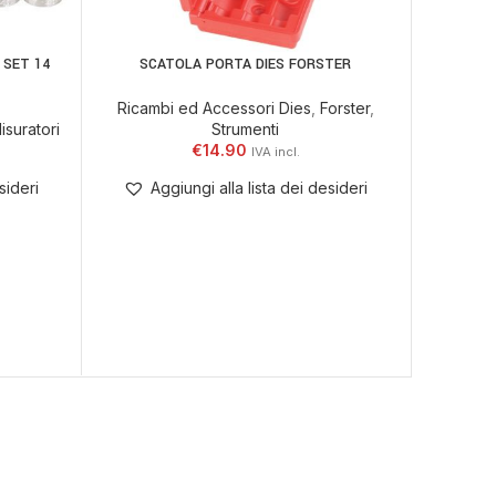
SET 14
SCATOLA PORTA DIES FORSTER
LEGGI TUTTO
Ricambi ed Accessori Dies
,
Forster
,
isuratori
Strumenti
PINZ
LEGGI TU
€
14.90
Ricambi
sideri
Aggiungi alla lista dei desideri
Ag