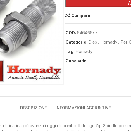
A
Compare
COD:
546465**
Categorie:
Dies
,
Hornady
,
Per 
Tag:
Hornady
Condividi:
DESCRIZIONE
INFORMAZIONI AGGIUNTIVE
icarica più avanzati oggi disponibili. Il design Zip Spindle presenta 