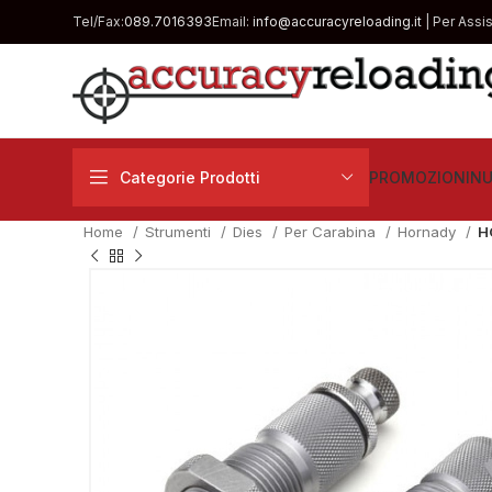
Tel/Fax:
089.7016393
Email:
info@accuracyreloading.it
| Per Assi
Categorie Prodotti
PROMOZIONI
NU
Home
Strumenti
Dies
Per Carabina
Hornady
H
€
€