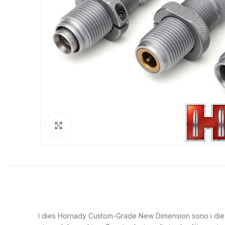
Clicca per ingrandire
I dies Hornady Custom-Grade New Dimension sono i dies di r