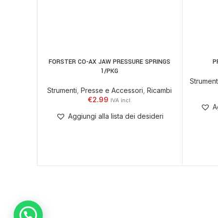
FORSTER CO-AX JAW PRESSURE SPRINGS
P
LEGGI TUTTO
AGGIUNGI
1/PKG
Strument
Strumenti
,
Presse e Accessori
,
Ricambi
€
2.99
A
Aggiungi alla lista dei desideri