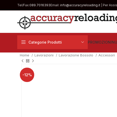
Tel/Fax:
089.7016393
Email:
info@accuracyreloading.it
| Per Assi
Categorie Prodotti
PROMOZIONI
NU
Home
Lavorazioni
Lavorazione Bossolo
Accessori
-12%
€
€