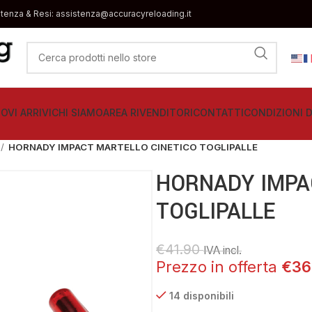
stenza & Resi: assistenza@accuracyreloading.it
OVI ARRIVI
CHI SIAMO
AREA RIVENDITORI
CONTATTI
CONDIZIONI D
HORNADY IMPACT MARTELLO CINETICO TOGLIPALLE
HORNADY IMPA
TOGLIPALLE
€
41.90
IVA incl.
€
36
14 disponibili