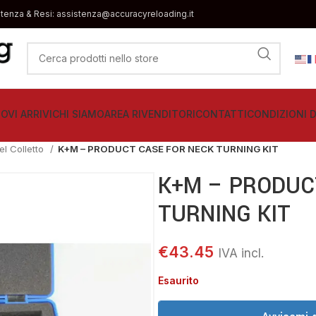
stenza & Resi: assistenza@accuracyreloading.it
OVI ARRIVI
CHI SIAMO
AREA RIVENDITORI
CONTATTI
CONDIZIONI D
el Colletto
K+M – PRODUCT CASE FOR NECK TURNING KIT
K+M – PRODUC
TURNING KIT
€
43.45
Esaurito