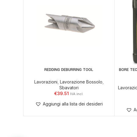
REDDING DEBURRING TOOL
BORE TE
AGGIUNGI AL CARRELLO
AGGIUNGI
Lavorazioni
,
Lavorazione Bossolo
,
Sbavatori
Lavorazi
€
39.51
Aggiungi alla lista dei desideri
A