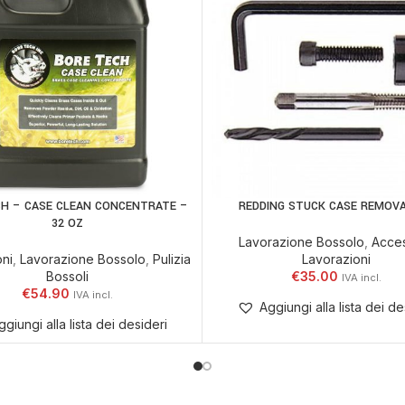
CH – CASE CLEAN CONCENTRATE –
REDDING STUCK CASE REMOVA
 AL CARRELLO
AGGIUNGI AL CARRELLO
32 OZ
Lavorazione Bossolo
,
Acces
oni
,
Lavorazione Bossolo
,
Pulizia
Lavorazioni
Bossoli
€
35.00
€
54.90
Aggiungi alla lista dei de
ggiungi alla lista dei desideri