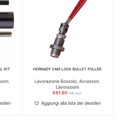
L KIT
HORNADY CAM-LOCK BULLET PULLER
WILSON
LEGGI TUTTO
AGGIUNGI
sori
,
Lavorazione Bossolo
,
Accessori
,
Lavora
Lavorazioni
€
61.90
sideri
Aggiungi alla lista dei desideri
Ag