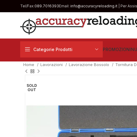
Tel/Fax:
089.7016393
Email:
info@accuracyreloading.it
| Per Assi
Categorie Prodotti
PROMOZIONI
NU
Home
Lavorazioni
Lavorazione Bossolo
Tornitura D
SOLD
OUT
€
€