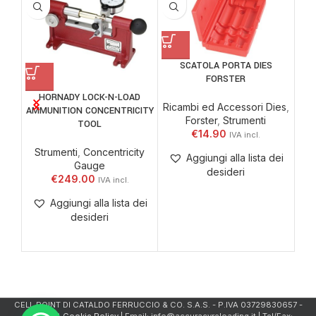
SCATOLA PORTA DIES
FORSTER
HORNADY LOCK-N-LOAD
PRE
Ricambi ed Accessori Dies
,
AMMUNITION CONCENTRICITY
Forster
,
Strumenti
TOOL
€
14.90
Strumenti
,
Concentricity
Aggiungi alla lista dei
Gauge
desideri
€
249.00
Aggiungi alla lista dei
desideri
CELL.POINT DI CATALDO FERRUCCIO & CO. S.A.S. - P.IVA 03729830657 -