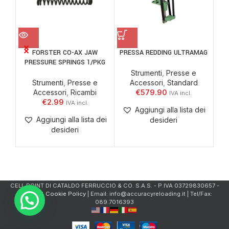
FORSTER CO-AX JAW
PRESSA REDDING ULTRAMAG
WIL
PRESSURE SPRINGS 1/PKG
Strumenti
,
Presse e
Strumenti
,
Presse e
Accessori
,
Standard
Accessori
,
Ricambi
€
579.90
A
€
2.99
Aggiungi alla lista dei
Aggiungi alla lista dei
desideri
desideri
CELL.POINT DI CATALDO FERRUCCIO & CO. S.A.S. - P.IVA 03729830657 -
Privacy & Cookie Policy
| Email: info@accuracyreloading.it | Tel/Fax:
089.7016393