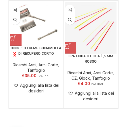
L
TAC
FI
X008 – XTREME GUIDAMOLLA
DI RECUPERO CORTO
Ri
LPA FIBRA OTTICA 1,5 MM
ROSSO
Ricambi Armi
,
Armi Corte
,
Tanfoglio
Ricambi Armi
,
Armi Corte
,
€
35.00
CZ
,
Glock
,
Tanfoglio
€
4.00
Aggiungi alla lista dei
desideri
Aggiungi alla lista dei
desideri