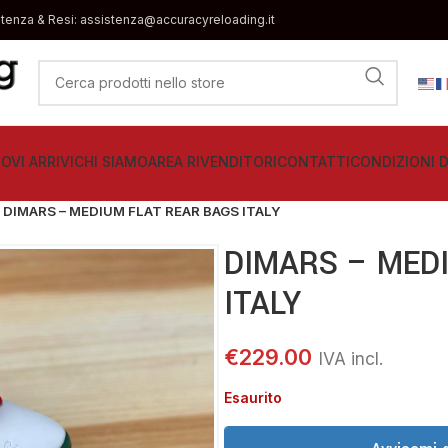
stenza & Resi: assistenza@accuracyreloading.it
OVI ARRIVI
CHI SIAMO
AREA RIVENDITORI
CONTATTI
CONDIZIONI D
DIMARS – MEDIUM FLAT REAR BAGS ITALY
DIMARS – MED
ITALY
€
229.00
Esaurito