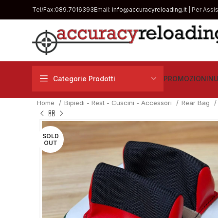
Tel/Fax:
089.7016393
Email:
info@accuracyreloading.it
| Per Assi
Categorie Prodotti
PROMOZIONI
NU
Home
Bipiedi - Rest - Cuscini - Accessori
Rear Bag
SOLD
OUT
€
€