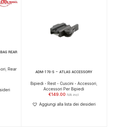
OUT
 BAG REAR
ori
,
Rear
ADM-170-S – ATLAS ACCESSORY
BT21 
AGGIUNGI AL CARRELLO
LEGGI TU
Bipiedi - Rest - Cuscini - Accessori
,
Bipiedi
Accessori Per Bipiedi
sideri
€
149.00
Aggiungi alla lista dei desideri
Ag