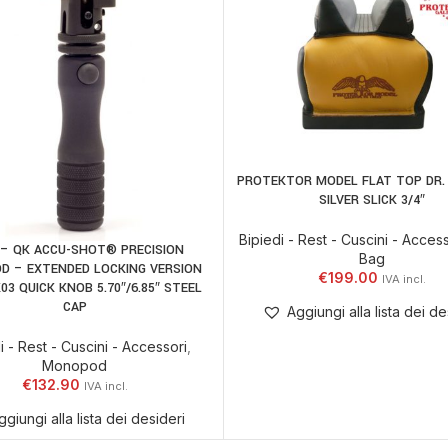
PROTEKTOR MODEL FLAT TOP DR.
AGGIUNGI AL CARRELLO
SILVER SLICK 3/4″
Bipiedi - Rest - Cuscini - Access
 – QK ACCU-SHOT® PRECISION
 AL CARRELLO
Bag
 – EXTENDED LOCKING VERSION
€
199.00
03 QUICK KNOB 5.70″/6.85″ STEEL
CAP
Aggiungi alla lista dei de
i - Rest - Cuscini - Accessori
,
Monopod
€
132.90
ggiungi alla lista dei desideri