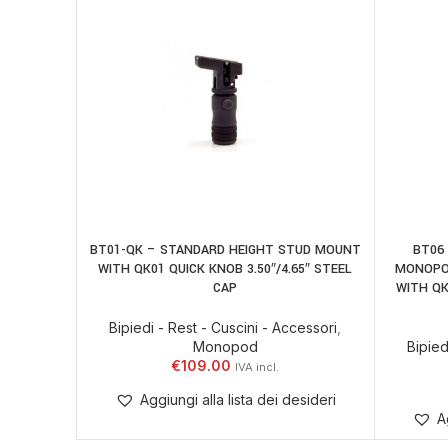
BT01-QK – STANDARD HEIGHT STUD MOUNT
BT06
AGGIUNGI AL CARRELLO
AGGIUNGI
WITH QK01 QUICK KNOB 3.50″/4.65″ STEEL
MONOPOD
CAP
WITH QK
Bipiedi - Rest - Cuscini - Accessori
,
Monopod
Bipied
€
109.00
Aggiungi alla lista dei desideri
A