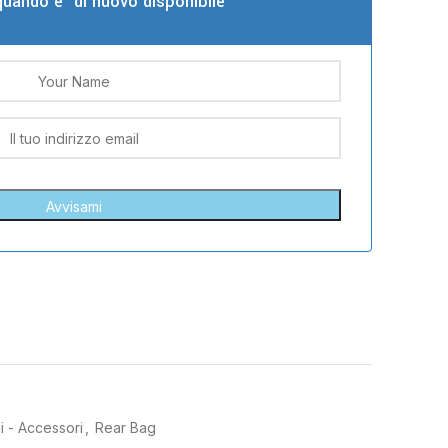
quando e' di nuovo disponibile
ni - Accessori
,
Rear Bag