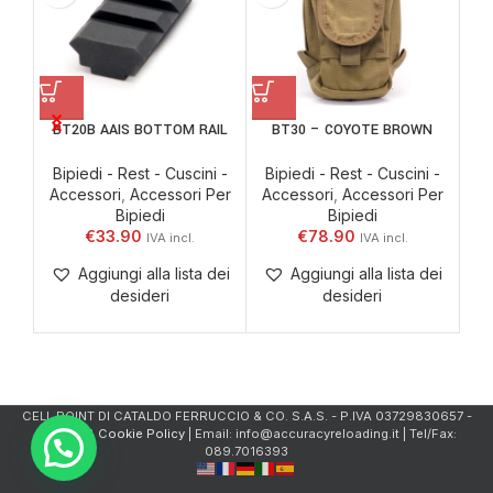
BT20B AAIS BOTTOM RAIL
BT30 – COYOTE BROWN
BT2
Bipiedi - Rest - Cuscini -
Bipiedi - Rest - Cuscini -
Accessori
,
Accessori Per
Accessori
,
Accessori Per
Bi
Bipiedi
Bipiedi
Ac
€
33.90
€
78.90
Aggiungi alla lista dei
Aggiungi alla lista dei
desideri
desideri
CELL.POINT DI CATALDO FERRUCCIO & CO. S.A.S. - P.IVA 03729830657 -
Privacy & Cookie Policy
| Email: info@accuracyreloading.it | Tel/Fax:
089.7016393