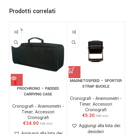
Prodotti correlati
SOLD
SO
OUT
O
MAGNETOSPEED – SPORTER
PR
STRAP BUCKLE
PROCHRONO – PADDED
CARRYING CASE
Cronografi - Anemometri -
Cro
Timer
,
Accessori
Cronografi - Anemometri -
Cronografi
Timer
,
Accessori
€
5.30
Cronografi
€
34.90
Aggiungi alla lista dei
desideri
Aggiungi alla lista dei