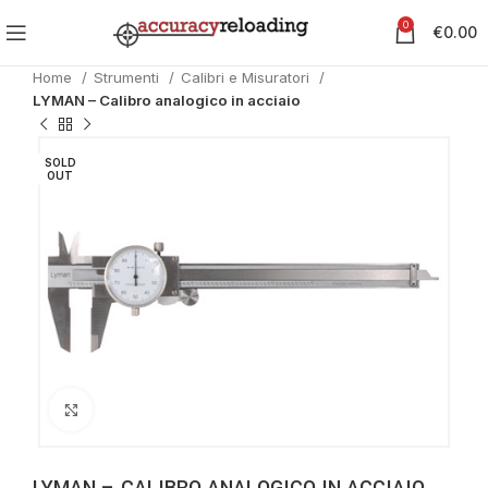
0
€
0.00
Home
Strumenti
Calibri e Misuratori
LYMAN – Calibro analogico in acciaio
SOLD
OUT
Clicca per ingrandire