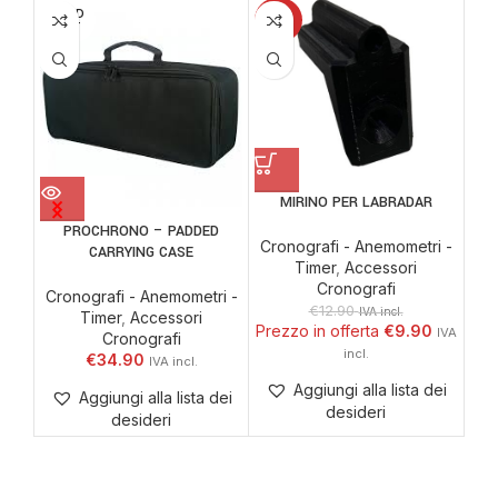
SOLD
SO
-23%
OUT
O
LYM
MIRINO PER LABRADAR
PROCHRONO – PADDED
Cro
Cronografi - Anemometri -
CARRYING CASE
Timer
,
Accessori
Cronografi
Cronografi - Anemometri -
€
12.90
IVA incl.
Timer
,
Accessori
€
9.90
Cronografi
€
34.90
Aggiungi alla lista dei
Aggiungi alla lista dei
desideri
desideri