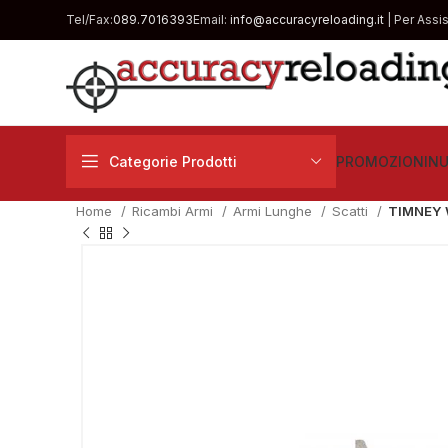
Tel/Fax:
089.7016393
Email:
info@accuracyreloading.it
| Per Assi
Categorie Prodotti
PROMOZIONI
NU
Home
Ricambi Armi
Armi Lunghe
Scatti
TIMNEY 
€
16.90
IVA incl.
€
€