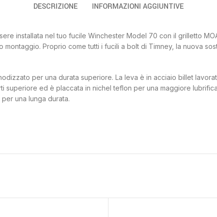
DESCRIZIONE
INFORMAZIONI AGGIUNTIVE
e installata nel tuo fucile Winchester Model 70 con il grilletto MOA. 
o o montaggio. Proprio come tutti i fucili a bolt di Timney, la nuova
nodizzato per una durata superiore. La leva è in acciaio billet lavor
rti superiore ed è placcata in nichel teflon per una maggiore lubrific
0 per una lunga durata.