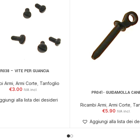
R038 – VITE PER GUANCIA
 AL CARRELLO
bi Armi
,
Armi Corte
,
Tanfoglio
€
3.00
PR041- GUIDAMOLLA CAN
AGGIUNGI AL CARRELLO
ggiungi alla lista dei desideri
Ricambi Armi
,
Armi Corte
,
Tan
€
5.90
Aggiungi alla lista dei de