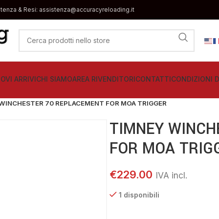
stenza & Resi: assistenza@accuracyreloading.it
OVI ARRIVI
CHI SIAMO
AREA RIVENDITORI
CONTATTI
CONDIZIONI D
WINCHESTER 70 REPLACEMENT FOR MOA TRIGGER
TIMNEY WINCH
FOR MOA TRIG
€
229.00
1 disponibili