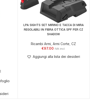
LPA SIGHTS SET MIRINO E TACCA DI MIRA
AGGIUNGI AL CARRELLO
REGOLABILI IN FIBRA OTTICA SPF PER CZ
SHADOW
Ricambi Armi
,
Armi Corte
,
CZ
€
97.00
PE
AGGIUNGI
Aggiungi alla lista dei desideri
Ric
E
Ag
foglio
sideri