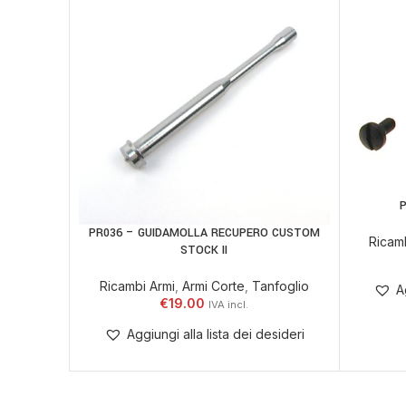
P
AGGIUNGI
PR036 – GUIDAMOLLA RECUPERO CUSTOM
AGGIUNGI AL CARRELLO
Ricam
STOCK II
Ricambi Armi
,
Armi Corte
,
Tanfoglio
A
€
19.00
Aggiungi alla lista dei desideri