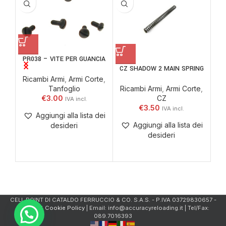
CZ
PR038 – VITE PER GUANCIA
Ri
CZ SHADOW 2 MAIN SPRING
Ricambi Armi
,
Armi Corte
,
Tanfoglio
Ricambi Armi
,
Armi Corte
,
€
3.00
CZ
€
3.50
Aggiungi alla lista dei
Aggiungi alla lista dei
desideri
desideri
CELL.POINT DI CATALDO FERRUCCIO & CO. S.A.S. - P.IVA 03729830657 -
Privacy & Cookie Policy
| Email: info@accuracyreloading.it | Tel/Fax:
089.7016393