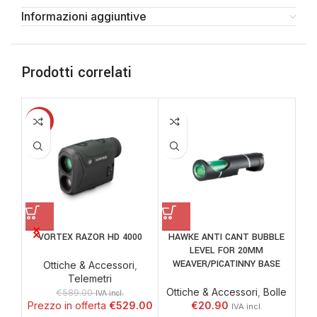
Informazioni aggiuntive
Prodotti correlati
-10%
VORTEX RAZOR HD 4000
HAWKE ANTI CANT BUBBLE
LEVEL FOR 20MM
DI
WEAVER/PICATINNY BASE
MED
Ottiche & Accessori
,
Telemetri
Ottiche & Accessori
,
Bolle
Ott
€
589.00
IVA incl.
€
529.00
€
20.90