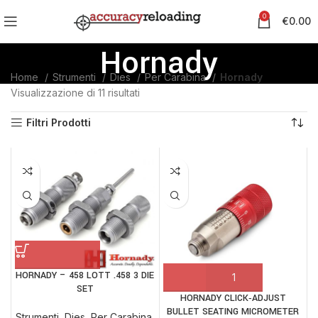
0
€
0.00
Hornady
Home
Strumenti
Dies
Per Carabina
Hornady
Visualizzazione di 11 risultati
Filtri Prodotti
HORNADY – 458 LOTT .458 3 DIE
SET
HORNADY CLICK‑ADJUST
BULLET SEATING MICROMETER
Strumenti
,
Dies
,
Per Carabina
,