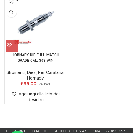
OUT
HORNADY DIE FULL MATCH
GRADE CAL. 308 WIN
Strumenti
,
Dies
,
Per Carabina
,
Hornady
€
99.00
Aggiungi alla lista dei
desideri
CELL.POINT DI CATALDO FERRUCCIO & CO. S.A.S. - P.IVA 03729830657 -