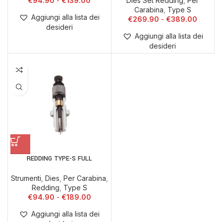
€
94.90
€
139.00
Dies Set Redding
,
Per
Carabina
,
Type S
Aggiungi alla lista dei
€
269.90
€
389.00
desideri
Aggiungi alla lista dei
desideri
REDDING TYPE-S FULL
Strumenti
,
Dies
,
Per Carabina
,
Redding
,
Type S
€
94.90
€
189.00
Aggiungi alla lista dei