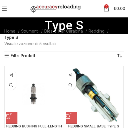
0
€
0.00
Type S
Home
Strumenti
Dies
Per Carabina
Redding
Type S
Visualizzazione di 5 risultati
Filtri Prodotti
REDDING BUSHING FULL-LENGTH
REDDING SMALL BASE TYPE S