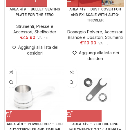
AREA 419 – BULLET SEATING
AREA 419 – DUST COVER FOR
PLATE FOR THE ZERO
AND FXI SCALE WITH AUTO-
TRICKLER
Strumenti
,
Presse e
Accessori
,
Shellholder
Dosaggio Polvere
,
Accessori
€
45.90
Bilance e Dosatori
,
Strumenti
€
119.90
Aggiungi alla lista dei
Aggiungi alla lista dei
desideri
desideri
AREA 419 – POWDER CUP – FOR
AREA 419 – ZERO DIE RING
AUTOTRICKLER AND SIMILIAR
MULTI-PACKS 7/8″ ( 4 RINGS+