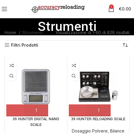
0
€
0.00
Strumenti
Home
Strumenti
Visualizzazione di 1-60 di 828 risultati
Filtri Prodotti
39 HUNTER DIGITAL NANO
39 HUNTER RELOADING SCALE
SCALE
Dosaggio Polvere
,
Bilance