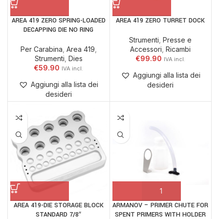
AREA 419 ZERO SPRING-LOADED
AREA 419 ZERO TURRET DOCK
DECAPPING DIE NO RING
Strumenti
,
Presse e
Per Carabina
,
Area 419
,
Accessori
,
Ricambi
Strumenti
,
Dies
€
99.90
€
59.90
Aggiungi alla lista dei
Aggiungi alla lista dei
desideri
desideri
AREA 419-DIE STORAGE BLOCK
ARMANOV – PRIMER CHUTE FOR
STANDARD 7/8″
SPENT PRIMERS WITH HOLDER