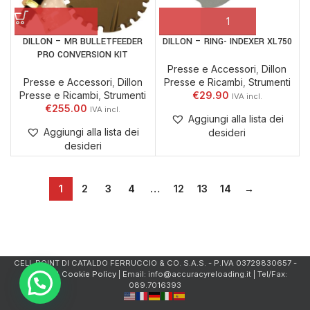
DILLON – MR BULLETFEEDER
DILLON – RING- INDEXER XL750
PRO CONVERSION KIT
Presse e Accessori
,
Dillon
Presse e Accessori
,
Dillon
Presse e Ricambi
,
Strumenti
Presse e Ricambi
,
Strumenti
€
29.90
€
255.00
Aggiungi alla lista dei
Aggiungi alla lista dei
desideri
desideri
1
2
3
4
…
12
13
14
→
CELL.POINT DI CATALDO FERRUCCIO & CO. S.A.S. - P.IVA 03729830657 -
Privacy & Cookie Policy
| Email: info@accuracyreloading.it | Tel/Fax:
089.7016393