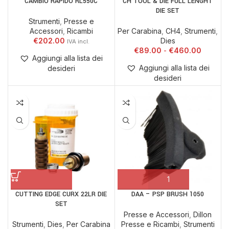
CAMBIO RAPIDO RL550C
CH TOOL & DIE FULL LENGHT
DIE SET
Strumenti
,
Presse e
Accessori
,
Ricambi
Per Carabina
,
CH4
,
Strumenti
,
€
202.00
Dies
€
89.00
€
460.00
Aggiungi alla lista dei
Aggiungi alla lista dei
desideri
desideri
CUTTING EDGE CURX 22LR DIE
DAA – PSP BRUSH 1050
SET
Presse e Accessori
,
Dillon
Strumenti
,
Dies
,
Per Carabina
Presse e Ricambi
,
Strumenti