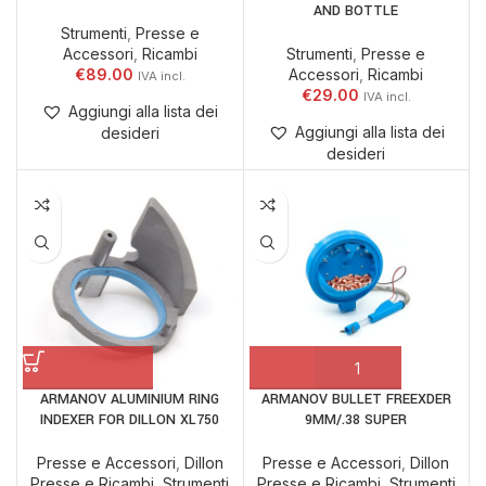
AND BOTTLE
Strumenti
,
Presse e
Accessori
,
Ricambi
Strumenti
,
Presse e
€
89.00
Accessori
,
Ricambi
€
29.00
Aggiungi alla lista dei
Aggiungi alla lista dei
desideri
desideri
ARMANOV ​​ALUMINIUM RING
ARMANOV BULLET FREEXDER
INDEXER FOR DILLON XL750
9MM/.38 SUPER
Presse e Accessori
,
Dillon
Presse e Accessori
,
Dillon
Presse e Ricambi
,
Strumenti
Presse e Ricambi
,
Strumenti