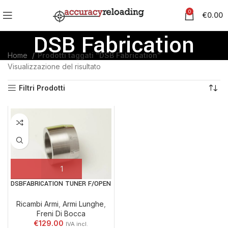
0
€
0.00
DSB Fabrication
Home
Prodotti taggati “DSB Fabrication”
Visualizzazione del risultato
Filtri Prodotti
DSBFABRICATION TUNER F/OPEN
Ricambi Armi
,
Armi Lunghe
,
Freni Di Bocca
€
129.00