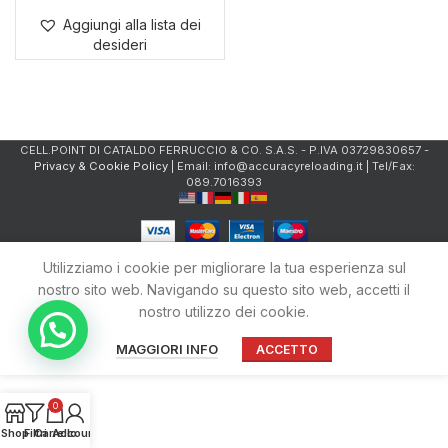
Aggiungi alla lista dei
desideri
CELL.POINT DI CATALDO FERRUCCIO & CO. S.A.S. - P.IVA 03729830657 -
Privacy & Cookie Policy
| Email: info@accuracyreloading.it | Tel/Fax:
089.7016393
Utilizziamo i cookie per migliorare la tua esperienza sul
nostro sito web. Navigando su questo sito web, accetti il
nostro utilizzo dei cookie.
MAGGIORI INFO
ACCETTO
0
Shop
Filtri
Carrello
Account