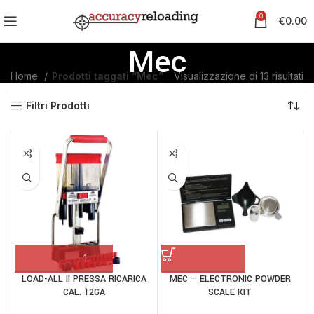
0
€
0.00
Mec
Home
Prodotti taggati “Mec”
Visualizzazione di 13 risultati
Filtri Prodotti
LOAD-ALL II PRESSA RICARICA
MEC – ELECTRONIC POWDER
CAL. 12GA
SCALE KIT