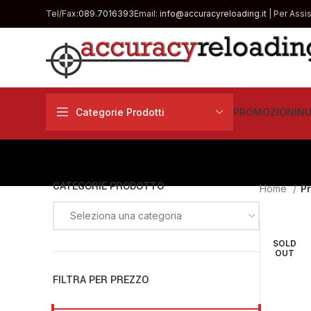
Tel/Fax:
089.7016393
Email:
info@accuracyreloading.it
| Per Assi
Categorie Prodotti
PROMOZIONI
NU
CATEGORIE PRODOTTO
Home
Pr
Seleziona una categoria
SOLD
OUT
FILTRA PER PREZZO