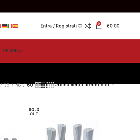
0
Entra / Registrati
€
0.00
I VENDITA
36
48
60
SOLD
OUT