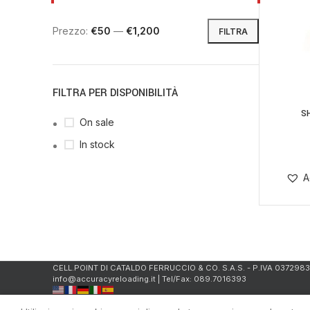
Prezzo:
€50
—
€1,200
FILTRA
FILTRA PER DISPONIBILITÀ
S
LEGGI T
On sale
In stock
A
CELL.POINT DI CATALDO FERRUCCIO & CO. S.A.S. - P.IVA 037298
info@accuracyreloading.it | Tel/Fax: 089.7016393