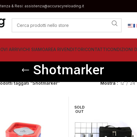
stenza & Resi: assistenza@accuracyreloading.it
OVI ARRIVI
CHI SIAMO
AREA RIVENDITORI
CONTATTI
CONDIZIONI D
Shotmarker
odotti taggati “Shotmarker”
Mostra
12
24
SOLD
OUT