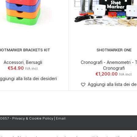
HOTMARKER BRACKETS KIT
SHOTMARKER ONE
UTTO
LEGGI TUTTO
Accessori
,
Bersagli
Cronografi - Anemometri - 
€
54.90
Cronografi
€
1,200.00
ggiungi alla lista dei desideri
Aggiungi alla lista dei de
30657 -
Privacy & Cookie Policy
| Email: