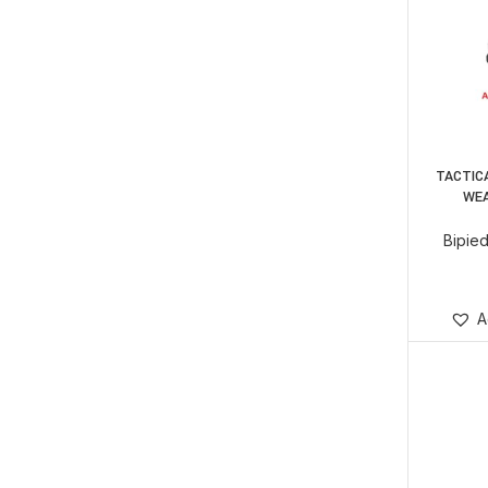
TACTIC
WEA
Bipied
A