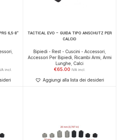
RS 6,5-8″
TACTICAL EVO – GUIDA TIPO ANSCHUTZ PER
ELLO
AGGIUNGI AL CARRELLO
CALCIO
essori
,
Bipiedi - Rest - Cuscini - Accessori
,
Accessori Per Bipiedi
,
Ricambi Armi
,
Armi
Lunghe
,
Calci
€
65.00
sideri
Aggiungi alla lista dei desideri