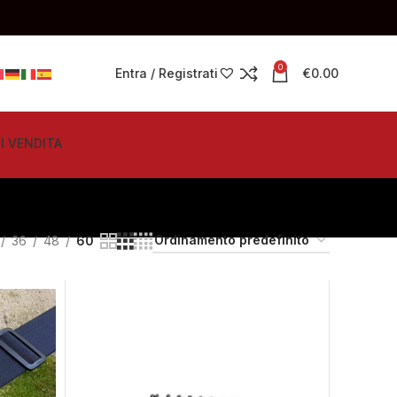
0
Entra / Registrati
€
0.00
I VENDITA
36
48
60