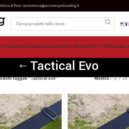
stenza & Resi: assistenza@accuracyreloading.it
OVI ARRIVI
CHI SIAMO
AREA RIVENDITORI
CONTATTI
CONDIZIONI D
Tactical Evo
odotti taggati “Tactical Evo”
Mostra
12
24