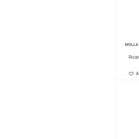
MOLLA
Rica
A