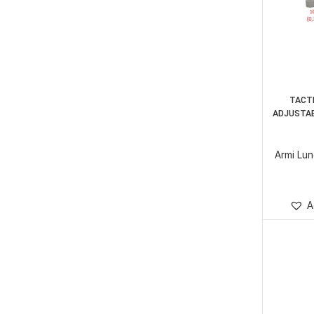
TACT
ADJUSTAB
Armi Lu
A