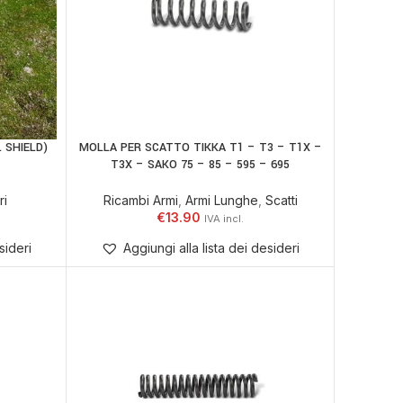
 SHIELD)
MOLLA PER SCATTO TIKKA T1 – T3 – T1X –
ELLO
AGGIUNGI AL CARRELLO
T3X – SAKO 75 – 85 – 595 – 695
ri
Ricambi Armi
,
Armi Lunghe
,
Scatti
€
13.90
sideri
Aggiungi alla lista dei desideri