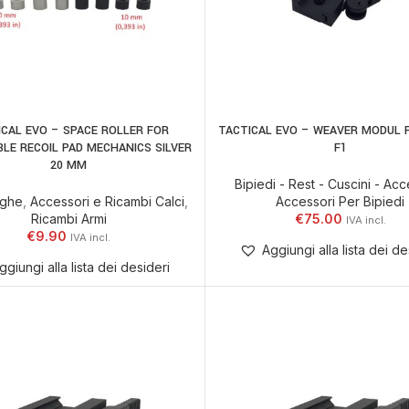
ICAL EVO – SPACE ROLLER FOR
TACTICAL EVO – WEAVER MODUL 
AGGIUNGI AL CARRELLO
AGGIUNGI AL CARRELLO
LE RECOIL PAD MECHANICS SILVER
F1
20 MM
Bipiedi - Rest - Cuscini - Acc
nghe
,
Accessori e Ricambi Calci
,
Accessori Per Bipiedi
Ricambi Armi
€
75.00
€
9.90
Aggiungi alla lista dei de
ggiungi alla lista dei desideri