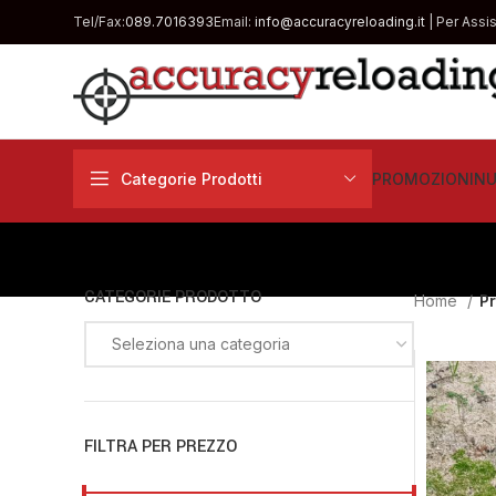
Tel/Fax:
089.7016393
Email:
info@accuracyreloading.it
| Per Assi
Categorie Prodotti
PROMOZIONI
NU
CATEGORIE PRODOTTO
Home
Pr
Seleziona una categoria
FILTRA PER PREZZO