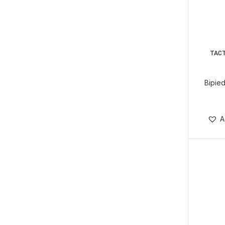
TACT
Bipied
A