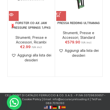
FORSTER CO-AX JAW
PRESSA REDDING ULTRAMAG
W
PRESSURE SPRINGS 1/PKG
Strumenti
,
Presse e
Strumenti
,
Presse e
Accessori
,
Standard
Accessori
,
Ricambi
€
579.90
A
€
2.99
Aggiungi alla lista dei
Aggiungi alla lista dei
desideri
desideri
CELL.POINT DI CATALDO FERRUCCIO & CO. S.A.S. - P.IVA 03729830657 -
Privacy & Cookie Policy
| Email: info@accuracyreloading.it | Tel/Fax:
089.7016393