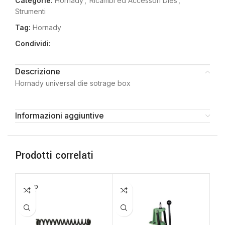
Categorie:
Hornady
,
Ricambi ed Accessori Dies
,
Strumenti
Tag:
Hornady
Condividi:
Descrizione
Hornady universal die sotrage box
Informazioni aggiuntive
Prodotti correlati
SOLD
OUT