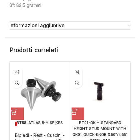
8″: 82,5 grammi
Informazioni aggiuntive
Prodotti correlati
BT58: ATLAS 5-H SPIKES
BT01-QK – STANDARD
BT
HEIGHT STUD MOUNT WITH
QK01 QUICK KNOB 3.50″/4.65″
Bipiedi - Rest - Cuscini -
Bi