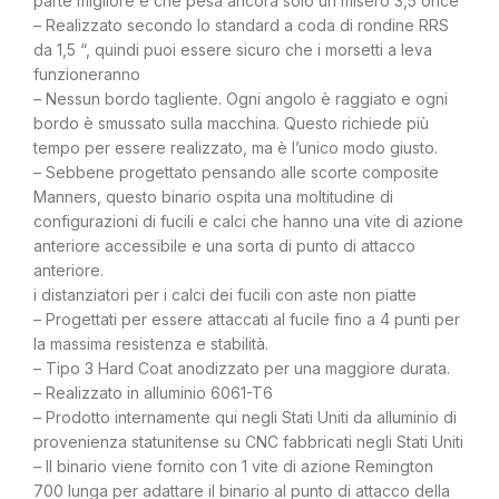
parte migliore è che pesa ancora solo un misero 3,5 once
– Realizzato secondo lo standard a coda di rondine RRS
da 1,5 “, quindi puoi essere sicuro che i morsetti a leva
funzioneranno
– Nessun bordo tagliente. Ogni angolo è raggiato e ogni
bordo è smussato sulla macchina. Questo richiede più
tempo per essere realizzato, ma è l’unico modo giusto.
– Sebbene progettato pensando alle scorte composite
Manners, questo binario ospita una moltitudine di
configurazioni di fucili e calci che hanno una vite di azione
anteriore accessibile e una sorta di punto di attacco
anteriore.
i distanziatori per i calci dei fucili con aste non piatte
– Progettati per essere attaccati al fucile fino a 4 punti per
la massima resistenza e stabilità.
– Tipo 3 Hard Coat anodizzato per una maggiore durata.
– Realizzato in alluminio 6061-T6
– Prodotto internamente qui negli Stati Uniti da alluminio di
provenienza statunitense su CNC fabbricati negli Stati Uniti
– Il binario viene fornito con 1 vite di azione Remington
700 lunga per adattare il binario al punto di attacco della