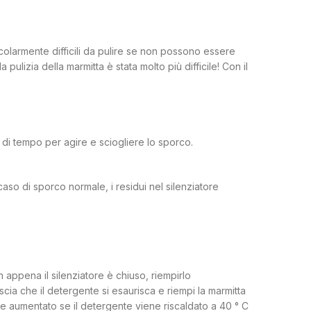
ticolarmente difficili da pulire se non possono essere
la pulizia della marmitta è stata molto più difficile! Con il
 di tempo per agire e sciogliere lo sporco.
aso di sporco normale, i residui nel silenziatore
n appena il silenziatore è chiuso, riempirlo
ia che il detergente si esaurisca e riempi la marmitta
re aumentato se il detergente viene riscaldato a 40 ° C