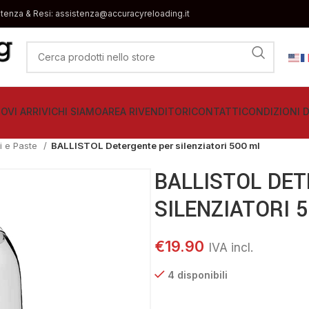
stenza & Resi: assistenza@accuracyreloading.it
OVI ARRIVI
CHI SIAMO
AREA RIVENDITORI
CONTATTI
CONDIZIONI D
i e Paste
BALLISTOL Detergente per silenziatori 500 ml
BALLISTOL DE
SILENZIATORI 
€
19.90
4 disponibili