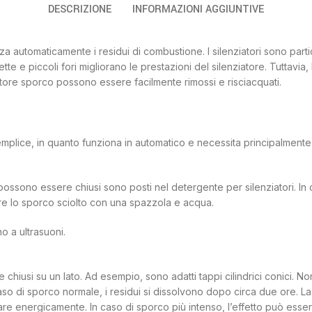
DESCRIZIONE
INFORMAZIONI AGGIUNTIVE
lizza automaticamente i residui di combustione. I silenziatori sono par
lette e piccoli fori migliorano le prestazioni del silenziatore. Tuttavia, 
ziatore sporco possono essere facilmente rimossi e risciacquati.
semplice, in quanto funziona in automatico e necessita principalmente
possono essere chiusi sono posti nel detergente per silenziatori. In c
are lo sporco sciolto con una spazzola e acqua.
o a ultrasuoni.
 chiusi su un lato. Ad esempio, sono adatti tappi cilindrici conici. No
o di sporco normale, i residui si dissolvono dopo circa due ore. Lasc
re energicamente. In caso di sporco più intenso, l’effetto può esse