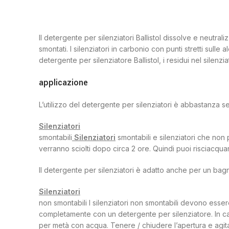
Il detergente per silenziatori Ballistol dissolve e neutra
smontati. I silenziatori in carbonio con punti stretti sulle a
detergente per silenziatore Ballistol, i residui nel silen
applicazione
L’utilizzo del detergente per silenziatori è abbastanza 
Silenziatori
smontabili
Silenziatori
smontabili e silenziatori che non 
verranno sciolti dopo circa 2 ore. Quindi puoi risciacqu
Il detergente per silenziatori è adatto anche per un bagn
Silenziatori
non smontabili I silenziatori non smontabili devono essere
completamente con un detergente per silenziatore. In cas
per metà con acqua. Tenere / chiudere l’apertura e agita