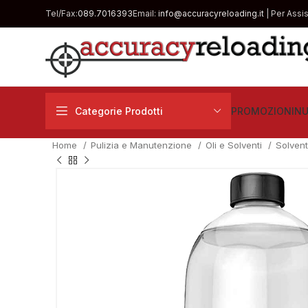
Tel/Fax:
089.7016393
Email:
info@accuracyreloading.it
| Per Assi
Categorie Prodotti
PROMOZIONI
NU
Home
Pulizia e Manutenzione
Oli e Solventi
Solvent
€
€