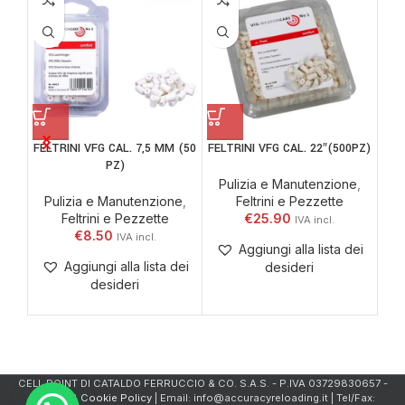
FELTRINI VFG CAL. 7,5 MM (50
FELTRINI VFG CAL. 22″(500PZ)
SET
PZ)
Pulizia e Manutenzione
,
Pulizia e Manutenzione
,
Feltrini e Pezzette
K
Feltrini e Pezzette
€
25.90
€
8.50
Aggiungi alla lista dei
Aggiungi alla lista dei
desideri
desideri
CELL.POINT DI CATALDO FERRUCCIO & CO. S.A.S. - P.IVA 03729830657 -
Privacy & Cookie Policy
| Email: info@accuracyreloading.it | Tel/Fax: