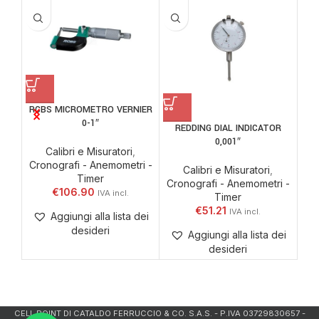
RCBS MICROMETRO VERNIER
0-1″
REDDING DIAL INDICATOR
Cro
0,001″
Calibri e Misuratori
,
Cronografi - Anemometri -
Calibri e Misuratori
,
Timer
Cronografi - Anemometri -
€
106.90
Timer
€
51.21
Aggiungi alla lista dei
desideri
Aggiungi alla lista dei
desideri
CELL.POINT DI CATALDO FERRUCCIO & CO. S.A.S. - P.IVA 03729830657 -