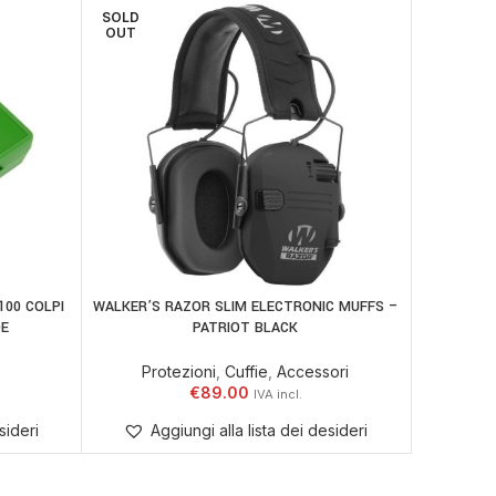
SOLD
OUT
100 COLPI
WALKER’S RAZOR SLIM ELECTRONIC MUFFS –
SCATOLA
LEGGI TUTTO
AGGIUNGI
DE
PATRIOT BLACK
Protezioni
,
Cuffie
,
Accessori
€
89.00
Ag
sideri
Aggiungi alla lista dei desideri