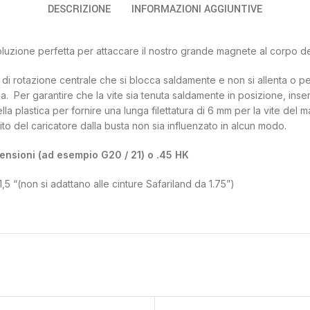
DESCRIZIONE
INFORMAZIONI AGGIUNTIVE
la soluzione perfetta per attaccare il nostro grande magnete al corpo
 di rotazione centrale che si blocca saldamente e non si allenta o 
. Per garantire che la vite sia tenuta saldamente in posizione, inse
la plastica per fornire una lunga filettatura di 6 mm per la vite del 
lito del caricatore dalla busta non sia influenzato in alcun modo.
mensioni (ad esempio G20 / 21) o .45 HK
,5 “(non si adattano alle cinture Safariland da 1.75”)