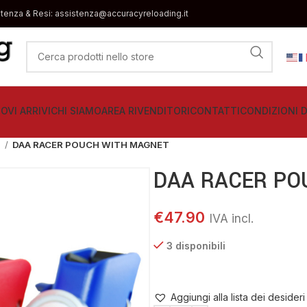
stenza & Resi: assistenza@accuracyreloading.it
OVI ARRIVI
CHI SIAMO
AREA RIVENDITORI
CONTATTI
CONDIZIONI D
i
DAA RACER POUCH WITH MAGNET
DAA RACER PO
€
47.90
3 disponibili
Aggiungi alla lista dei desideri