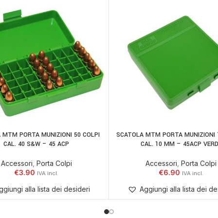
 MTM PORTA MUNIZIONI 50 COLPI
SCATOLA MTM PORTA MUNIZIONI 
 AL CARRELLO
AGGIUNGI AL CARRELLO
CAL. 40 S&W – 45 ACP
CAL. 10 MM – 45ACP VER
Accessori
,
Porta Colpi
Accessori
,
Porta Colpi
€
3.90
€
6.90
ggiungi alla lista dei desideri
Aggiungi alla lista dei de