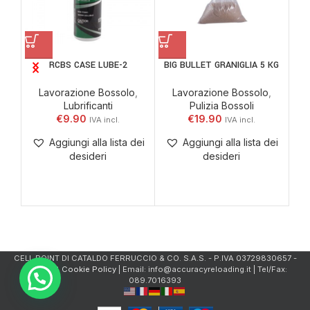
RCBS CASE LUBE-2
BIG BULLET GRANIGLIA 5 KG
R
Lavorazione Bossolo
,
Lavorazione Bossolo
,
Lubrificanti
Pulizia Bossoli
€
9.90
€
19.90
A
Aggiungi alla lista dei
Aggiungi alla lista dei
desideri
desideri
CELL.POINT DI CATALDO FERRUCCIO & CO. S.A.S. - P.IVA 03729830657 -
Privacy & Cookie Policy
| Email: info@accuracyreloading.it | Tel/Fax:
089.7016393