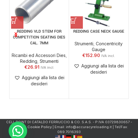
REDDING VLD STEM FOR
REDDING CASE NECK GAUGE
PRE
COMPETITION SEATING DIES
CAL. 7MM
Strumenti
,
Concentricity
Gauge
Ricambi ed Accessori Dies
,
€
152.90
Redding
,
Strumenti
Aggiungi alla lista dei
€
26.91
desideri
Aggiungi alla lista dei
desideri
CELL.POINT DI CATALDO FERRUCCIO & CO. S.A.S. - P.IVA 03729830657 -
Privacy & Cookie Policy
| Email: info@accuracyreloading.it | Tel/Fax:
089.7016393