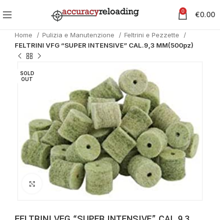
0
€
0.00
Home
Pulizia e Manutenzione
Feltrini e Pezzette
FELTRINI VFG “SUPER INTENSIVE” CAL.9,3 MM(500pz)
SOLD
OUT
Clicca per ingrandire
FELTRINI VFG “SUPER INTENSIVE” CAL.9,3