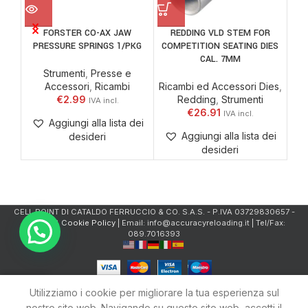
FORSTER CO-AX JAW
REDDING VLD STEM FOR
W
PRESSURE SPRINGS 1/PKG
COMPETITION SEATING DIES
CAL. 7MM
Strumenti
,
Presse e
Accessori
,
Ricambi
Ricambi ed Accessori Dies
,
A
€
2.99
Redding
,
Strumenti
€
26.91
Aggiungi alla lista dei
Aggiungi alla lista dei
desideri
desideri
CELL.POINT DI CATALDO FERRUCCIO & CO. S.A.S. - P.IVA 03729830657 -
Privacy & Cookie Policy
| Email: info@accuracyreloading.it | Tel/Fax:
089.7016393
0
Utilizziamo i cookie per migliorare la tua esperienza sul
Shop
Carrello
Account
nostro sito web. Navigando su questo sito web, accetti il