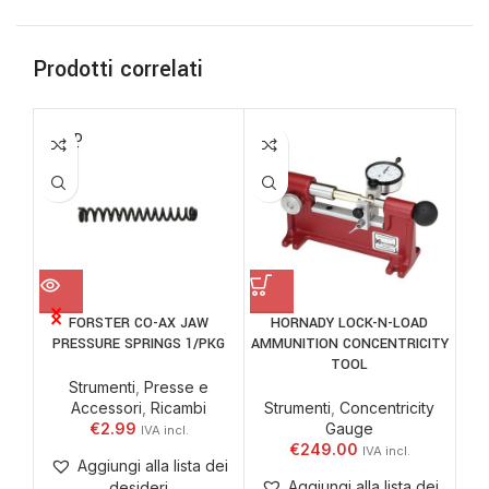
Prodotti correlati
SOLD
OUT
FORSTER CO-AX JAW
HORNADY LOCK-N-LOAD
W
PRESSURE SPRINGS 1/PKG
AMMUNITION CONCENTRICITY
TOOL
Strumenti
,
Presse e
Accessori
,
Ricambi
Strumenti
,
Concentricity
A
€
2.99
Gauge
€
249.00
Aggiungi alla lista dei
Aggiungi alla lista dei
desideri