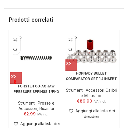
Prodotti correlati
SOLD
SOLD
OUT
OUT
HORNADY BULLET
COMPARATOR SET 14 INSERT
FORSTER CO-AX JAW
Strumenti
,
Accessori Calibri
Ric
PRESSURE SPRINGS 1/PKG
e Misuratori
€
86.90
Strumenti
,
Presse e
Accessori
,
Ricambi
Aggiungi alla lista dei
€
2.99
desideri
Aggiungi alla lista dei