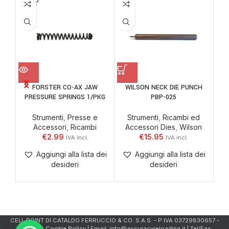
SOLD
OUT
FORSTER CO-AX JAW
WILSON NECK DIE PUNCH
WIL
PRESSURE SPRINGS 1/PKG
PBP-025
Strumenti
,
Presse e
Strumenti
,
Ricambi ed
Accessori
,
Ricambi
Accessori Dies
,
Wilson
A
€
2.99
€
15.95
Aggiungi alla lista dei
Aggiungi alla lista dei
desideri
desideri
CELL.POINT DI CATALDO FERRUCCIO & CO. S.A.S. - P.IVA 03729830657 -
Privacy & Cookie Policy
| Email: info@accuracyreloading.it | Tel/Fax: