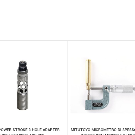
POWER STROKE 3 HOLE ADAPTER
MITUTOYO MICROMETRO DI SPESS
 AL CARRELLO
AGGIUNGI AL CARRELLO