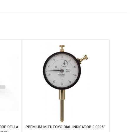
ORE DELLA
PREMIUM MITUTOYO DIAL INDICATOR 0.0005″
RCBS 
AGGIUNGI AL CARRELLO
AGGIUNGI