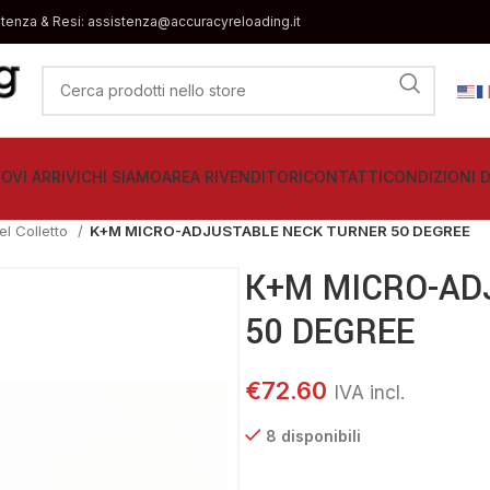
stenza & Resi: assistenza@accuracyreloading.it
OVI ARRIVI
CHI SIAMO
AREA RIVENDITORI
CONTATTI
CONDIZIONI D
el Colletto
K+M MICRO-ADJUSTABLE NECK TURNER 50 DEGREE
K+M MICRO-AD
50 DEGREE
€
72.60
8 disponibili