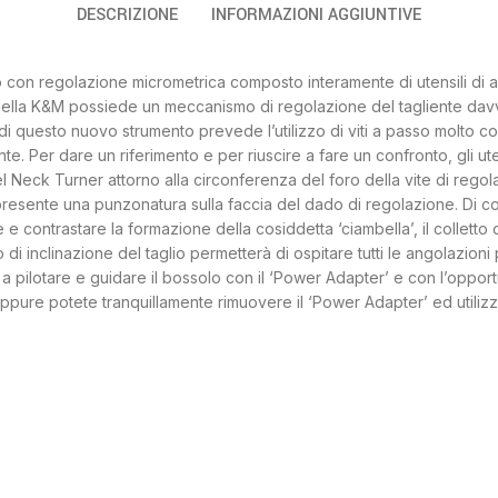
DESCRIZIONE
INFORMAZIONI AGGIUNTIVE
con regolazione micrometrica composto interamente di utensili di accia
ella K&M possiede un meccanismo di regolazione del tagliente davve
n di questo nuovo strumento prevede l’utilizzo di viti a passo molto c
iente. Per dare un riferimento e per riuscire a fare un confronto, gli 
l Neck Turner attorno alla circonferenza del foro della vite di regola
presente una punzonatura sulla faccia del dado di regolazione. Di co
 e contrastare la formazione della cosiddetta ‘ciambella’, il colletto
o di inclinazione del taglio permetterà di ospitare tutti le angolazioni
 a pilotare e guidare il bossolo con il ‘Power Adapter’ e con l’opport
oppure potete tranquillamente rimuovere il ‘Power Adapter’ ed utilizz