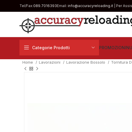
Tel/Fax:
089.7016393
Email:
info@accuracyreloading.it
| Per Assi
Categorie Prodotti
PROMOZIONI
NU
Home
Lavorazioni
Lavorazione Bossolo
Tornitura D
€
€