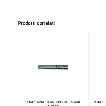
Prodotti correlati
K+M – 6MM-.30 CAL SPECIAL EXPAND
K+M – 
AGGIUNGI AL CARRELLO
AGGIUNGI