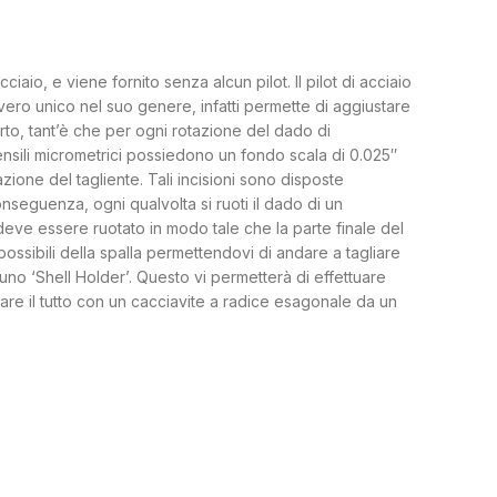
io, e viene fornito senza alcun pilot. Il pilot di acciaio
ro unico nel suo genere, infatti permette di aggiustare
orto, tant’è che per ogni rotazione del dado di
utensili micrometrici possiedono un fondo scala di 0.025″
zione del tagliente. Tali incisioni sono disposte
nseguenza, ogni qualvolta si ruoti il dado di un
 deve essere ruotato in modo tale che la parte finale del
 possibili della spalla permettendovi di andare a tagliare
uno ‘Shell Holder’. Questo vi permetterà di effettuare
are il tutto con un cacciavite a radice esagonale da un