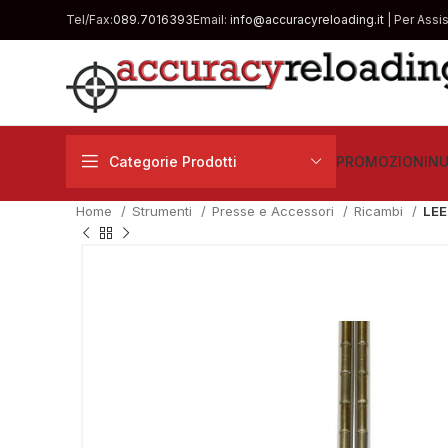
Tel/Fax:
089.7016393
Email:
info@accuracyreloading.it
| Per Assi
Categorie Prodotti
PROMOZIONI
NU
Home
Strumenti
Presse e Accessori
Ricambi
LEE
€
€