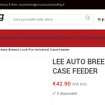
stenza & Resi: assistenza@accuracyreloading.it
OVI ARRIVI
CHI SIAMO
AREA RIVENDITORI
CONTATTI
CONDIZIONI D
 Auto Breech Lock Pro Universal Case Feeder
LEE AUTO BRE
CASE FEEDER
€
42.90
5 disponibili