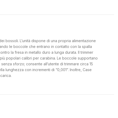
dei bossoli. L’unità dispone di una propria alimentazione
sando le boccole che entrano in contatto con la spalla
tro la fresa in metallo duro a lunga durata. Il trimmer
i più popolari calibri per carabina. Le boccole supportano
e senza sforzo; consente all’utente di trimmare circa 15
lla lunghezza con incrementi di “0,001”. Inoltre, Case
carica.