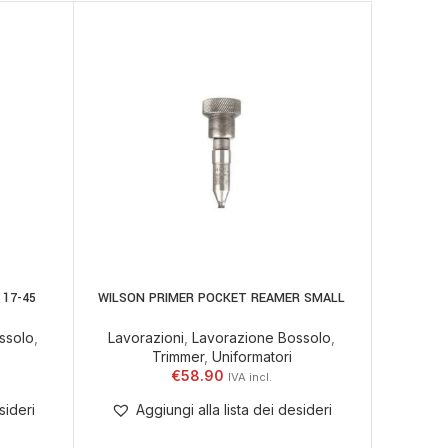
SOLD
OUT
 17-45
WILSON PRIMER POCKET REAMER SMALL
JOHN W
AGGIUNGI AL CARRELLO
LEGGI TU
ssolo
,
Lavorazioni
,
Lavorazione Bossolo
,
Trimmer
,
Uniformatori
Lavorazi
€
58.90
sideri
Aggiungi alla lista dei desideri
Ag