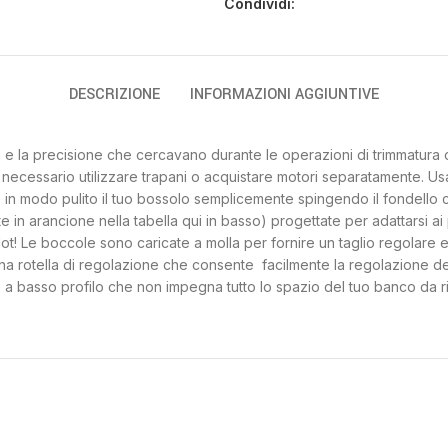
Condividi:
DESCRIZIONE
INFORMAZIONI AGGIUNTIVE
tà e la precisione che cercavano durante le operazioni di trimmatura 
è necessario utilizzare trapani o acquistare motori separatamente. U
in modo pulito il tuo bossolo semplicemente spingendo il fondello con
e in arancione nella tabella qui in basso) progettate per adattarsi a
ilot! Le boccole sono caricate a molla per fornire un taglio regolare 
una rotella di regolazione che consente facilmente la regolazione de
a basso profilo che non impegna tutto lo spazio del tuo banco da ri