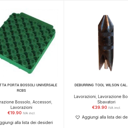
TTA PORTA BOSSOLI UNIVERSALE
DEBURRING TOOL WILSON CAL.
 AL CARRELLO
AGGIUNGI AL CARRELLO
RCBS
Lavorazioni
,
Lavorazione Bo
razione Bossolo
,
Accessori
,
Sbavatori
Lavorazioni
€
39.90
€
19.90
Aggiungi alla lista dei de
ggiungi alla lista dei desideri