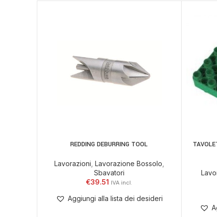
REDDING DEBURRING TOOL
TAVOLE
AGGIUNGI AL CARRELLO
AGGIUNGI
Lavorazioni
,
Lavorazione Bossolo
,
Sbavatori
Lavo
€
39.51
Aggiungi alla lista dei desideri
A