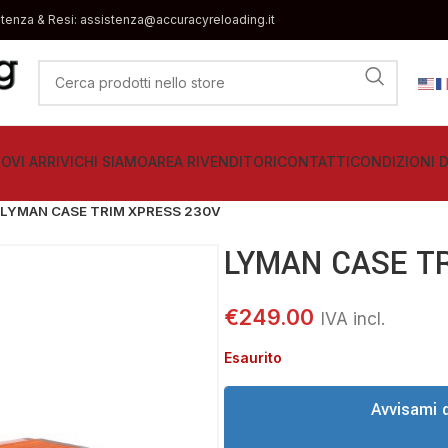
stenza & Resi: assistenza@accuracyreloading.it
OVI ARRIVI
CHI SIAMO
AREA RIVENDITORI
CONTATTI
CONDIZIONI D
LYMAN CASE TRIM XPRESS 230V
LYMAN CASE T
€
249.00
Esaurito
Avvisami 