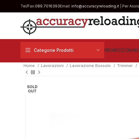
Tel/Fax:
089.7016393
Email:
info@accuracyreloading.it
| Per Assi
Categorie Prodotti
PROMOZIONI
NU
Home
Lavorazioni
Lavorazione Bossolo
Trimmer
SOLD
OUT
€
€