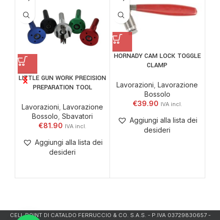
HORNADY CAM LOCK TOGGLE
CLAMP
LITTLE GUN WORK PRECISION
Lavorazioni
,
Lavorazione
PREPARATION TOOL
TO
Bossolo
€
39.90
Lavorazioni
,
Lavorazione
Bossolo
,
Sbavatori
La
Aggiungi alla lista dei
€
81.90
desideri
Aggiungi alla lista dei
desideri
CELL.POINT DI CATALDO FERRUCCIO & CO. S.A.S. - P.IVA 03729830657 -