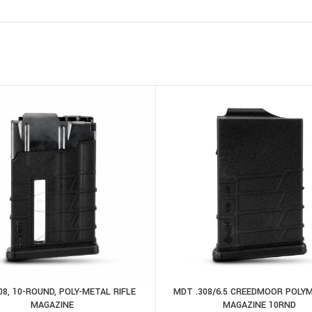
08, 10-ROUND, POLY-METAL RIFLE
MDT .308/6.5 CREEDMOOR POLYM
 AL CARRELLO
AGGIUNGI AL CARRELLO
MAGAZINE
MAGAZINE 10RND