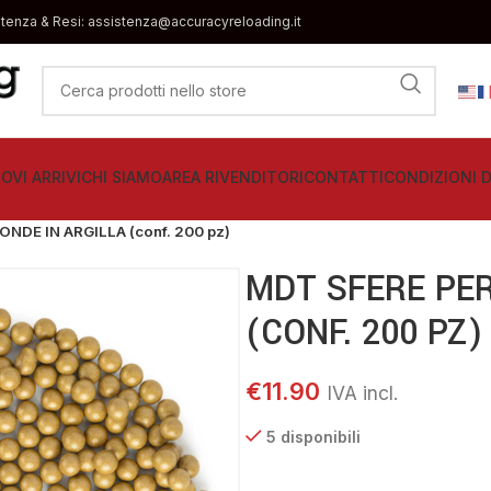
stenza & Resi: assistenza@accuracyreloading.it
OVI ARRIVI
CHI SIAMO
AREA RIVENDITORI
CONTATTI
CONDIZIONI D
ONDE IN ARGILLA (conf. 200 pz)
MDT SFERE PER
(CONF. 200 PZ)
€
11.90
5 disponibili