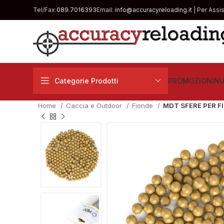
Tel/Fax:
089.7016393
Email:
info@accuracyreloading.it
| Per Assi
Categorie Prodotti
PROMOZIONI
NU
Home
Caccia e Outdoor
Fionde
MDT SFERE PER FI
€
€