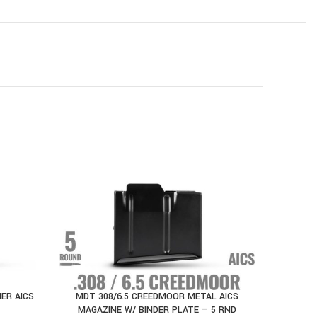
SOLD
OUT
ER AICS
MDT 308/6.5 CREEDMOOR METAL AICS
MDT ACC 
AGGIUNGI AL CARRELLO
LEGGI TU
MAGAZINE W/ BINDER PLATE – 5 RND
HAN