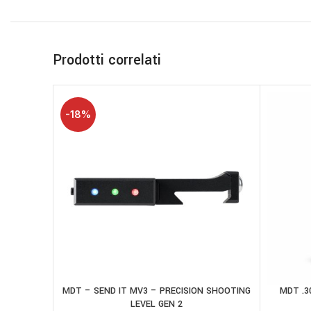
Prodotti correlati
-18%
MDT – SEND IT MV3 – PRECISION SHOOTING
MDT .3
AGGIUNGI AL CARRELLO
AGGIUNGI
LEVEL GEN 2