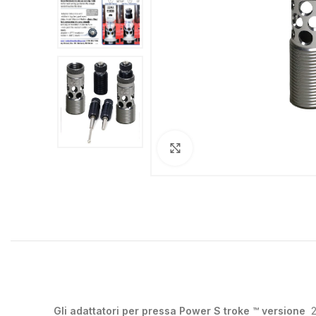
Clicca per ingrandire
Gli adattatori per pressa Power S
troke
™
versione
2