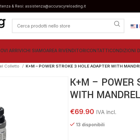
stenza & Resi: assistenza@accuracyreloading.it
OVI ARRIVI
CHI SIAMO
AREA RIVENDITORI
CONTATTI
CONDIZIONI D
el Colletto
K+M – POWER STROKE 3 HOLE ADAPTER WITH MANDR
K+M – POWER 
WITH MANDREL
€
69.90
13 disponibili